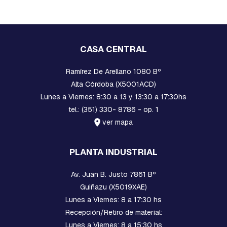
R
D
I
A
CASA CENTRAL
B
R
Ramírez De Arellano 1080 Bº
A
Z
Alta Córdoba (X5001ACD)
O
Lunes a Viernes: 8:30 a 13 y 13:30 a 17:30hs
S
tel.: (351) 330- 8786 - op. 1
B
ver mapa
U
L
O
PLANTA INDUSTRIAL
N
E
S
Av. Juan B. Justo 7861 Bº
C
Guiñazu (X5019XAE)
A
Lunes a Viernes: 8 a 17:30 hs
B
E
Recepción/Retiro de material:
Z
Lunes a Viernes: 8 a 15:30 hs