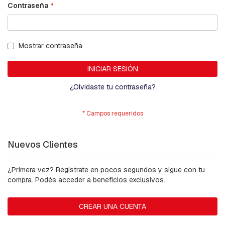
B
Contraseña
A
L
A
N
Mostrar contraseña
C
Í
N
INICIAR SESIÓN
¿Olvidaste tu contraseña?
B
A
S
E
S
P
-
Nuevos Clientes
H
I
L
¿Primera vez? Registrate en pocos segundos y sigue con tu
O
compra. Podés acceder a beneficios exclusivos.
D
E
G
CREAR UNA CUENTA
U
A