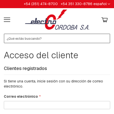
Ir
Lenguaje
+54 (351) 474-8700
+54 351 330-8786
español
HERRAJES
al
contenido
A
B
R
A
Z
A
D
E
R
Acceso del cliente
A
S
Clientes registrados
A
R
A
Si tiene una cuenta, inicie sesión con su dirección de correo
N
electrónico.
D
E
Correo electrónico
L
A
S