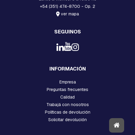
A
C
+54 (351) 474-8700 - Op. 2
U
ver mapa
A
D
R
SEGUINOS
A
D
A
B
U
L
INFORMACIÓN
O
N
Empresa
E
S
Preguntas frecuentes
,
Calidad
T
I
Trabajá con nosotros
L
Políticas de devolución
L
Solicitar devolución
A
S
,