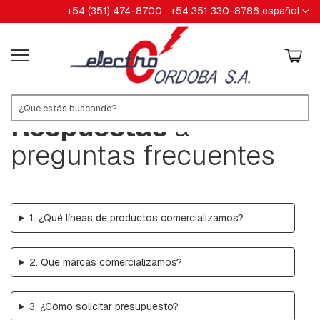
Ir
Lenguaje
+54 (351) 474-8700
+54 351 330-8786
español
HERRAJES
al
contenido
A
B
R
A
Z
A
Respuestas
a
D
E
R
preguntas frecuentes
A
S
A
R
1. ¿Qué líneas de productos comercializamos?
A
N
D
E
2. Que marcas comercializamos?
L
A
S
3. ¿Cómo solicitar presupuesto?