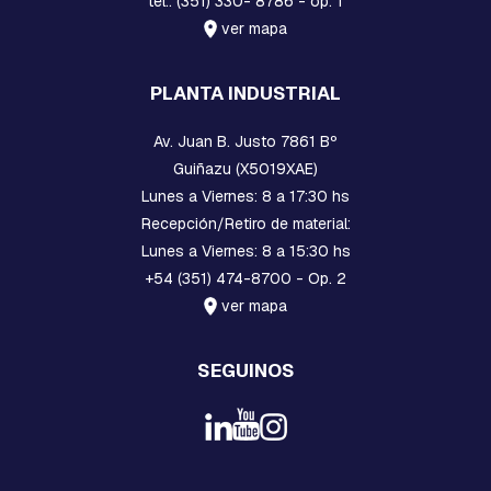
tel.: (351) 330- 8786 - op. 1
A
C
ver mapa
U
A
D
PLANTA INDUSTRIAL
R
A
D
Av. Juan B. Justo 7861 Bº
A
Guiñazu (X5019XAE)
Lunes a Viernes: 8 a 17:30 hs
B
U
Recepción/Retiro de material:
L
Lunes a Viernes: 8 a 15:30 hs
O
+54 (351) 474-8700 - Op. 2
N
E
ver mapa
S
,
T
SEGUINOS
I
L
L
A
S
,