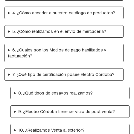
B
A
4. ¿Cómo acceder a nuestro catálogo de productos?
L
A
N
C
5. ¿Cómo realizamos en el envío de mercadería?
Í
N
6. ¿Cuáles son los Medios de pago habilitados y
B
facturación?
A
S
E
S
7. ¿Qué tipo de certificación posee Electro Córdoba?
P
-
H
8. ¿Qué tipos de ensayos realizamos?
I
L
O
D
9. ¿Electro Córdoba tiene servicio de post venta?
E
G
U
10. ¿Realizamos Venta al exterior?
A