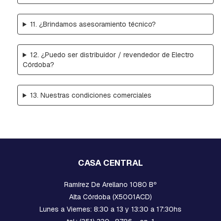
R
D
11. ¿Brindamos asesoramiento técnico?
I
A
B
12. ¿Puedo ser distribuidor / revendedor de Electro
R
Córdoba?
A
Z
O
13. Nuestras condiciones comerciales
S
B
U
L
O
N
E
CASA CENTRAL
S
C
Ramírez De Arellano 1080 Bº
A
B
Alta Córdoba (X5001ACD)
E
Lunes a Viernes: 8:30 a 13 y 13:30 a 17:30hs
Z