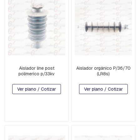
R
D
I
A
B
R
A
Z
O
S
Aislador line post
Aislador orgánico P/36/70
B
polimerico p/33kv
(LR8s)
U
L
Ver plano / Cotizar
Ver plano / Cotizar
O
N
E
S
C
A
B
E
Z