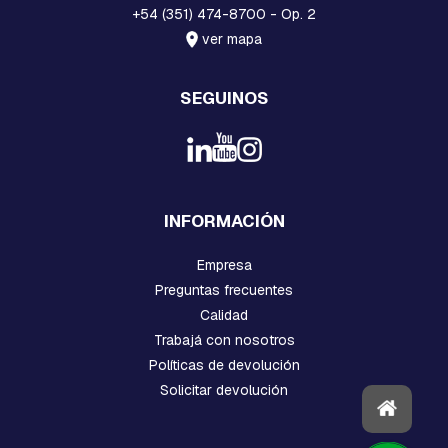
+54 (351) 474-8700 - Op. 2
C
ver mapa
H
A
P
SEGUINOS
A
S
:
C
U
A
D
INFORMACIÓN
R
A
D
Empresa
A
Preguntas frecuentes
,
Calidad
R
E
Trabajá con nosotros
T
Políticas de devolución
E
N
Solicitar devolución
C
I
O