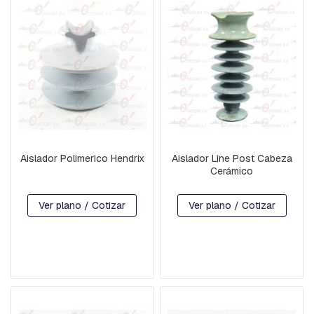
B
A
L
A
N
C
Í
N
B
A
S
Aislador Polimerico Hendrix
Aislador Line Post Cabeza
E
Cerámico
S
P
-
Ver plano / Cotizar
Ver plano / Cotizar
H
I
L
O
D
E
G
U
A