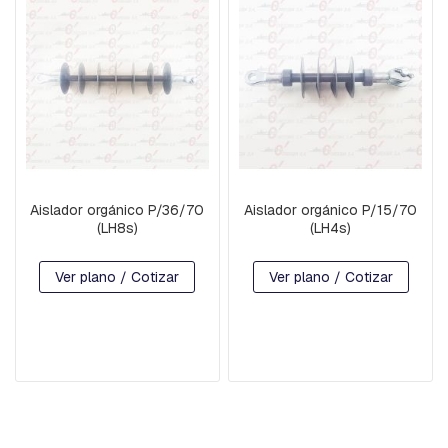
A
C
U
A
D
R
A
D
A
B
U
Aislador orgánico P/36/70
Aislador orgánico P/15/70
L
(LH8s)
(LH4s)
O
N
E
Ver plano / Cotizar
Ver plano / Cotizar
S
,
T
I
L
L
A
S
,