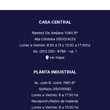
V
A
R
R
I
CASA CENTRAL
L
L
A
Ramírez De Arellano 1080 Bº
S
Alta Córdoba (X5001ACD)
R
Lunes a Viernes: 8:30 a 13 y 13:30 a 17:30hs
O
S
tel.: (351) 330- 8786 - op. 1
C
ver mapa
A
D
A
PLANTA INDUSTRIAL
S
Y
G
Av. Juan B. Justo 7861 Bº
A
Guiñazu (X5019XAE)
N
C
Lunes a Viernes: 8 a 17:30 hs
H
Recepción/Retiro de material:
O
Lunes a Viernes: 8 a 15:30 hs
S