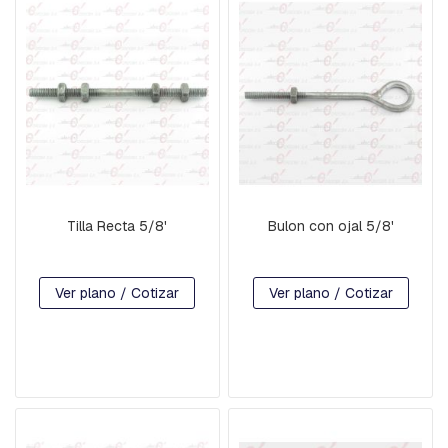
B
A
L
A
N
C
Í
N
B
A
S
Tilla Recta 5/8'
Bulon con ojal 5/8'
E
S
P
-
Ver plano / Cotizar
Ver plano / Cotizar
H
I
L
O
D
E
G
U
A