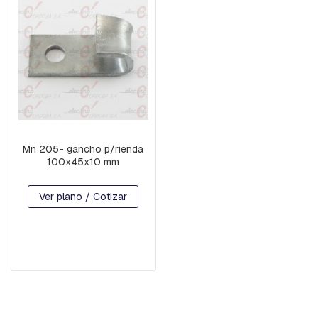
A
C
U
A
D
R
A
D
A
B
U
Mn 205- gancho p/rienda
L
100x45x10 mm
O
N
E
Ver plano / Cotizar
S
,
T
I
L
L
A
S
,