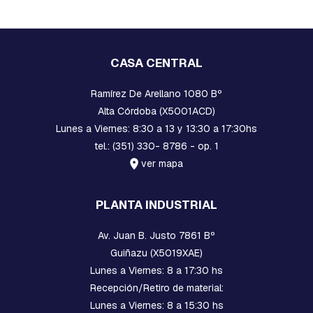
V
A
R
R
I
CASA CENTRAL
L
L
A
Ramírez De Arellano 1080 Bº
S
Alta Córdoba (X5001ACD)
R
Lunes a Viernes: 8:30 a 13 y 13:30 a 17:30hs
O
S
tel.: (351) 330- 8786 - op. 1
C
ver mapa
A
D
A
PLANTA INDUSTRIAL
S
Y
G
Av. Juan B. Justo 7861 Bº
A
Guiñazu (X5019XAE)
N
C
Lunes a Viernes: 8 a 17:30 hs
H
Recepción/Retiro de material:
O
Lunes a Viernes: 8 a 15:30 hs
S