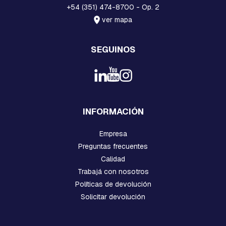
+54 (351) 474-8700 - Op. 2
C
ver mapa
H
A
P
SEGUINOS
A
S
:
C
U
A
D
INFORMACIÓN
R
A
D
Empresa
A
Preguntas frecuentes
,
Calidad
R
E
Trabajá con nosotros
T
Políticas de devolución
E
N
Solicitar devolución
C
I
O