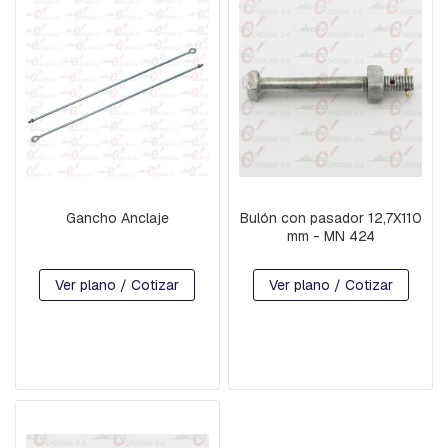
R
D
I
A
B
R
A
Z
O
S
Gancho Anclaje
Bulón con pasador 12,7X110
B
mm - MN 424
U
L
Ver plano / Cotizar
Ver plano / Cotizar
O
N
E
S
C
A
B
E
Z