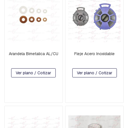
B
A
L
A
N
C
Í
N
B
Arandela Bimetalica AL/CU
Fleje Acero Inoxidable
A
S
E
S
Ver plano / Cotizar
Ver plano / Cotizar
P
-
H
I
L
O
D
E
G
U
A