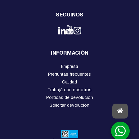
S
SEGUINOS
R
A
C
K
S
R
INFORMACIÓN
E
D
C
Empresa
O
Preguntas frecuentes
M
Calidad
P
A
Trabajá con nosotros
C
Políticas de devolución
T
Solicitar devolución
A
O
R
B
I