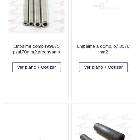
N
Y
D
E
F
R
E
N
Empalme comp.1998/5
Empalme a comp. p/ 35/6
O
p/al.70mm2.preensamb
mm2
C
R
Ver plano / Cotizar
Ver plano / Cotizar
U
C
E
T
A
S
Y
M
E
N
S
U
L