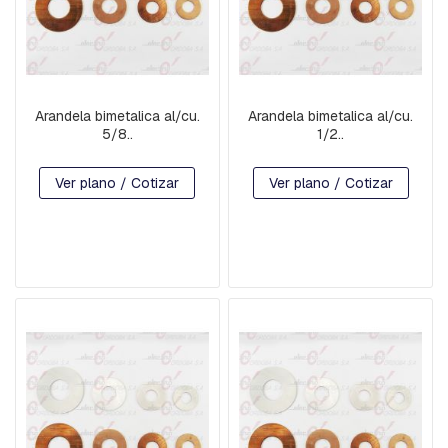
T
E
N
C
I
O
Arandela bimetalica al/cu.
Arandela bimetalica al/cu.
N
5/8..
1/2..
P
E
Ver plano / Cotizar
Ver plano / Cotizar
R
N
O
S
P
I
E
Z
A
S
I
N
T