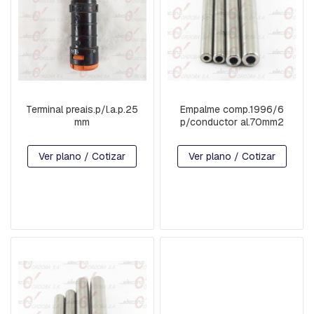
C
H
A
P
A
S
:
C
Terminal preais.p/l.a.p.25
Empalme comp.1996/6
U
mm
p/conductor al.70mm2
A
D
Ver plano / Cotizar
Ver plano / Cotizar
R
A
D
A
,
R
E
T
E
N
C
I
O