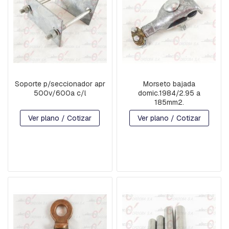
V
A
R
R
I
L
L
A
S
Soporte p/seccionador apr
Morseto bajada
R
500v/600a c/l
domic.1984/2.95 a
O
185mm2.
S
C
Ver plano / Cotizar
Ver plano / Cotizar
A
D
A
S
Y
G
A
N
C
H
O
S