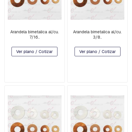
E
R
M
E
D
I
Arandela bimetalica al/cu.
Arandela bimetalica al/cu.
A
7/16..
3/8..
S
Y
P
Ver plano / Cotizar
Ver plano / Cotizar
R
O
L
O
N
G
A
C
I
O
N
P
R
E