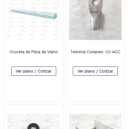
R
D
I
A
B
R
A
Z
O
Cruceta de Fibra de Vidrio
Terminal Compres. CU ACC
S
B
Ver plano / Cotizar
Ver plano / Cotizar
U
L
O
N
E
S
C
A
B
E
Z