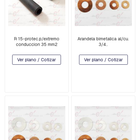
T
E
S
M
O
R
R 15-protec.p/extremo
Arandela bimetalica al/cu.
S
conduccion 35 mm2
3/4..
A
S
D
Ver plano / Cotizar
Ver plano / Cotizar
E
S
U
S
P
E
N
S
I
O
N
Y
R
E