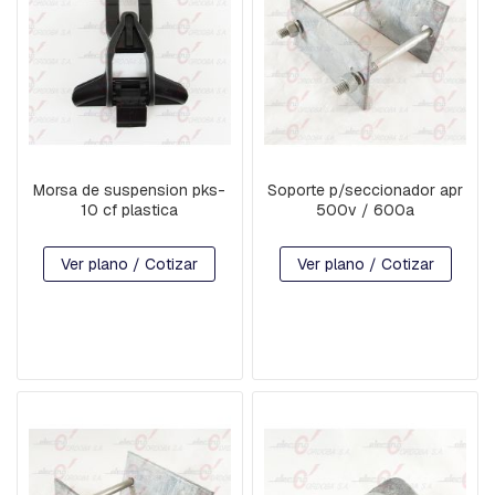
A
C
U
A
D
R
A
D
A
Morsa de suspension pks-
Soporte p/seccionador apr
B
10 cf plastica
500v / 600a
U
L
O
Ver plano / Cotizar
Ver plano / Cotizar
N
E
S
,
T
I
L
L
A
S
,