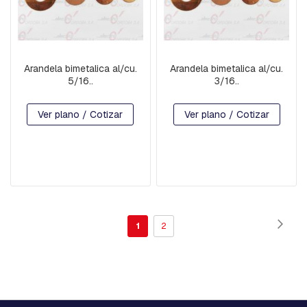
F
O
R
M
A
D
Arandela bimetalica al/cu.
Arandela bimetalica al/cu.
O
5/16..
3/16..
S
Ver plano / Cotizar
Ver plano / Cotizar
P
I
E
Z
A
S
V
A
R
Página
Pági
Sigui
I
Estás
Página
1
2
A
leyendo
S
la
P
página
R
E