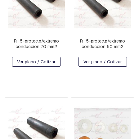
P
R
E
S
I
O
N
R 15-protec.p/extremo
R 15-protec.p/extremo
conduccion 70 mm2
conduccion 50 mm2
H
O
R
Ver plano / Cotizar
Ver plano / Cotizar
Q
U
I
L
L
A
S
Y
G
R
I
L
L
E