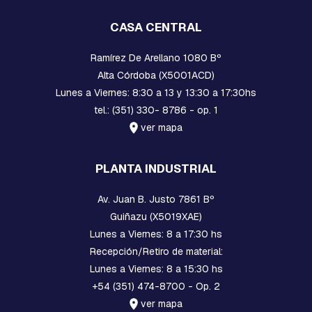
E
N
CASA CENTRAL
S
A
M
Ramírez De Arellano 1080 Bº
B
Alta Córdoba (X5001ACD)
L
Lunes a Viernes: 8:30 a 13 y 13:30 a 17:30hs
A
D
tel.: (351) 330- 8786 - op. 1
O
ver mapa
:
H
E
PLANTA INDUSTRIAL
R
R
A
Av. Juan B. Justo 7861 Bº
J
Guiñazu (X5019XAE)
E
S
Lunes a Viernes: 8 a 17:30 hs
Y
Recepción/Retiro de material:
M
Lunes a Viernes: 8 a 15:30 hs
O
R
+54 (351) 474-8700 - Op. 2
S
ver mapa
A