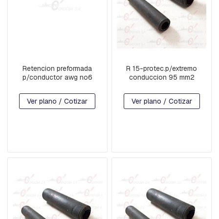
A
S
E
S
T
R
Retencion preformada
R 15-protec.p/extremo
I
p/conductor awg no6
conduccion 95 mm2
B
O
S
Ver plano / Cotizar
Ver plano / Cotizar
E
M
P
A
L
M
E
S
A
C
O
M