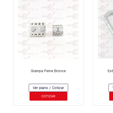
JABALINAS
Y
TOMACABLES
SECCIONADORES
CONECTORES
Y
TERMINALES
CONECTORES
TIPO
C
Y
PAT
CONECTORES
Grampa Peine Bronce
Est
Y
TERMINALES
MORSETOS
Ver plano / Cotizar
DE
COTIZAR
CONEXIÓN
TERMINALES
COMPRESIÓN