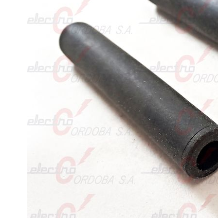
RETENCION
Y
DE
FRENO
CRUCETAS
Y
MENSULAS
ESTRIBOS
EMPALMES
A
COMPRESION
HORQUILLAS
Y
GRILLETES
MORSAS
DE
SUSPENSION
Y
RETENCION