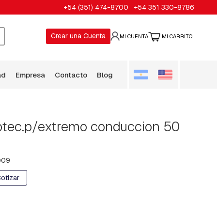
Ir
+54 (351) 474-8700
+54 351 330-8786
al
conten
Crear una Cuenta
MI CUENTA
MI CARRITO
USCAR
ad
empresa
contacto
blog
otec.p/extremo conduccion 50
009
Cotizar