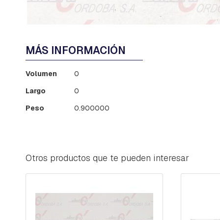
PERNOS
PIEZAS
INTERMEDIAS
Saltar
Y
al
PROLONGACION
MÁS INFORMACIÓN
comienzo
PREFORMADOS
de
Más
la
Volumen
0
PIEZAS
información
galería
VARIAS
Largo
0
de
PREENSAMBLADO:
imágenes
Peso
0.900000
HERRAJES
Y
MORSAS
RACKS
Otros productos que te pueden interesar
RED
COMPACTA
ORBITAS,
ANILLOS
C-
BADAJOS