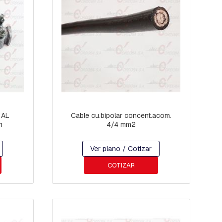
Cable cu.bipolar concent.acom.
m
4/4 mm2
Ver plano / Cotizar
COTIZAR