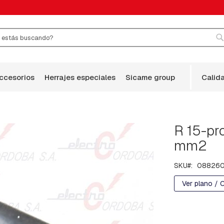
r
B
accesorios
herrajes especiales
sicame group
calid
R 15-pr
mm2
SKU
08826
Ver plano / 