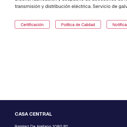
RETENCION
transmisión y distribución eléctrica. Servicio de ga
Y
DE
FRENO
Certificación
Política de Calidad
Notific
CRUCETAS
Y
MENSULAS
ESTRIBOS
EMPALMES
A
COMPRESION
HORQUILLAS
Y
GRILLETES
MORSAS
DE
SUSPENSION
CASA CENTRAL
Y
RETENCION
Ramírez De Arellano 1080 Bº