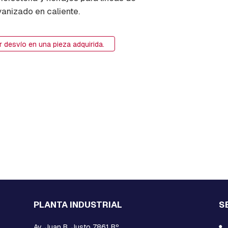
lvanizado en caliente.
ar desvío en una pieza adquirida.
PLANTA INDUSTRIAL
S
Av. Juan B. Justo 7861 Bº