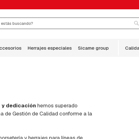
r
B
accesorios
herrajes especiales
sicame group
calid
1
d y dedicación
hemos superado
ma de Gestión de Calidad conforme a la
rsetería y herrajes para líneas de