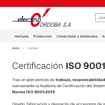
HERRAJES
ABRAZADERAS
ARANDELAS
BALANCÍN
Busca
BASES
P-
herrajes
proteccion
conectores y terminales
HILO
DE
GUARDIA
Inicio
Calidad
BRAZOS
BULONES
Certificación
ISO 900
CABEZA
CUADRADA
BULONES,TILLAS,VARRILLAS
Tras un gran período de
trabajo, responsabilida
ROSCADAS
nuevamente la Auditoria de Certificación del Siste
Y
GANCHOS
Norma ISO 9001:2015
CHAPAS:
CUADRADA,
Diseño, fabricación y despacho de accesorios de mo