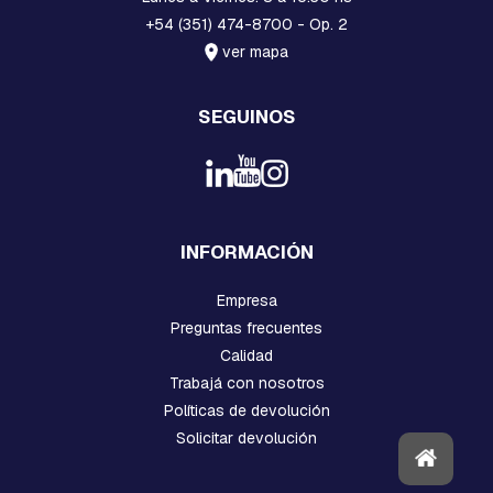
V
+54 (351) 474-8700 - Op. 2
A
R
ver mapa
R
I
L
SEGUINOS
L
A
S
R
O
S
C
INFORMACIÓN
A
D
Empresa
A
S
Preguntas frecuentes
Y
Calidad
G
A
Trabajá con nosotros
N
Políticas de devolución
C
Solicitar devolución
H
O
S