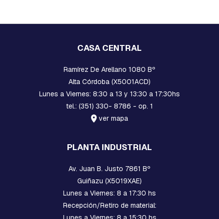
A
C
U
A
D
R
CASA CENTRAL
A
D
Ramírez De Arellano 1080 Bº
A
Alta Córdoba (X5001ACD)
B
Lunes a Viernes: 8:30 a 13 y 13:30 a 17:30hs
U
tel.: (351) 330- 8786 - op. 1
L
O
ver mapa
N
E
S
PLANTA INDUSTRIAL
,
T
Av. Juan B. Justo 7861 Bº
I
L
Guiñazu (X5019XAE)
L
Lunes a Viernes: 8 a 17:30 hs
A
S
Recepción/Retiro de material:
,
Lunes a Viernes: 8 a 15:30 hs