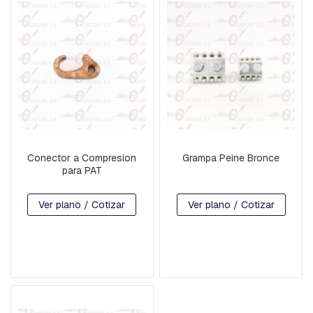
B
A
L
A
N
C
Í
N
B
A
S
Conector a Compresion
Grampa Peine Bronce
E
para PAT
S
P
-
Ver plano / Cotizar
Ver plano / Cotizar
H
I
L
O
D
E
G
U
A