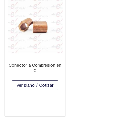
R
D
I
A
B
R
A
Z
O
S
Conector a Compresion en
B
C
U
L
Ver plano / Cotizar
O
N
E
S
C
A
B
E
Z