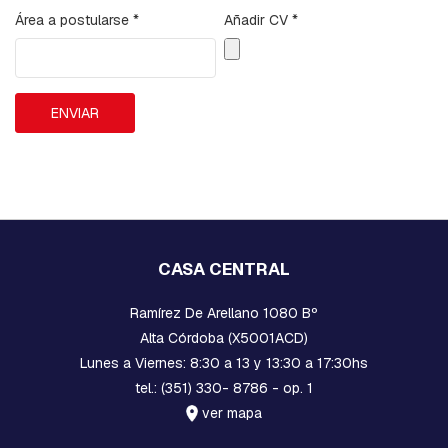
B
Área a postularse
*
Añadir CV
*
A
L
A
N
C
ENVIAR
Í
N
B
A
S
E
S
P
CASA CENTRAL
-
H
Ramírez De Arellano 1080 Bº
I
L
Alta Córdoba (X5001ACD)
O
Lunes a Viernes: 8:30 a 13 y 13:30 a 17:30hs
D
tel.: (351) 330- 8786 - op. 1
E
G
ver mapa
U
A