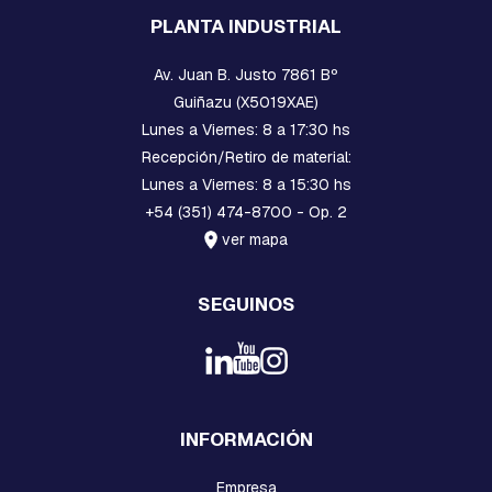
R
PLANTA INDUSTRIAL
D
I
Av. Juan B. Justo 7861 Bº
A
Guiñazu (X5019XAE)
B
Lunes a Viernes: 8 a 17:30 hs
R
A
Recepción/Retiro de material:
Z
Lunes a Viernes: 8 a 15:30 hs
O
+54 (351) 474-8700 - Op. 2
S
ver mapa
B
U
L
SEGUINOS
O
N
E
S
C
A
B
INFORMACIÓN
E
Z
Empresa