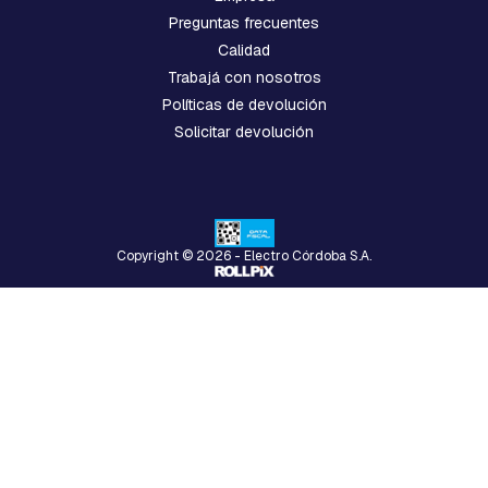
A
C
Preguntas frecuentes
U
Calidad
A
Trabajá con nosotros
D
R
Políticas de devolución
A
Solicitar devolución
D
A
B
U
L
Copyright © 2026 - Electro Córdoba S.A.
O
N
E
S
,
T
I
L
L
A
S
,