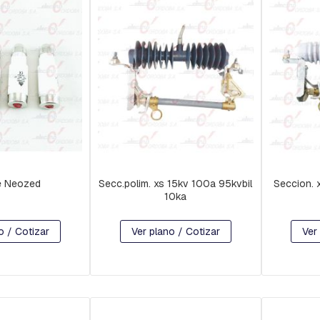
e Neozed
Secc.polim. xs 15kv 100a 95kvbil
Seccion. 
10ka
o / Cotizar
Ver plano / Cotizar
Ver