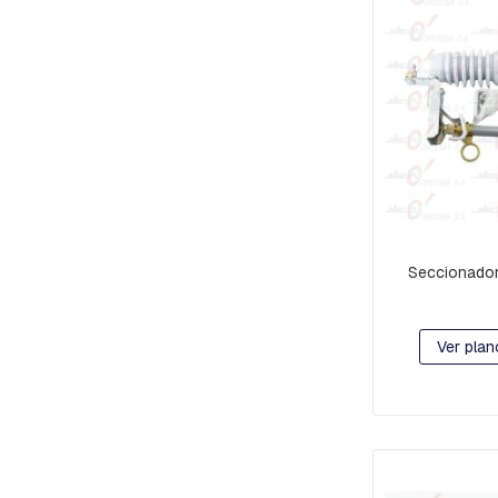
RETENCION
Y
DE
FRENO
CRUCETAS
Y
MENSULAS
ESTRIBOS
EMPALMES
A
COMPRESION
Seccionador
HORQUILLAS
Y
GRILLETES
Ver plan
MORSAS
DE
SUSPENSION
Y
RETENCION