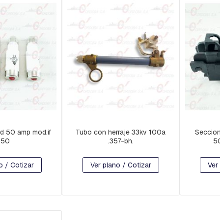
d 50 amp mod.if
Tubo con herraje 33kv 100a
Seccion
n50
.357-bh.
5
o / Cotizar
Ver plano / Cotizar
Ver