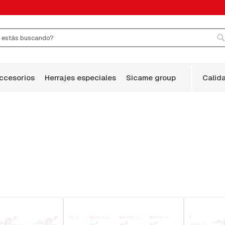
r
B
accesorios
herrajes especiales
sicame group
calid