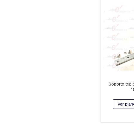
JABALINAS
Y
TOMACABLES
SECCIONADORES
CONECTORES
Y
TERMINALES
CONECTORES
TIPO
C
Y
PAT
CONECTORES
Soporte trip
Y
1
TERMINALES
MORSETOS
Ver plan
DE
CONEXIÓN
TERMINALES
COMPRESIÓN