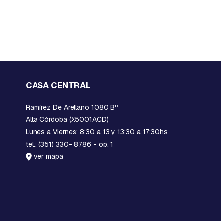
ALUMINIO
TERMINALES
BANDERITA
TERMINALES
COMPRESIÓN
COBRE
ACCESORIOS
CASA CENTRAL
ACCESORIOS
HERRAJES
Ramírez De Arellano 1080 Bº
ESPECIALES
Alta Córdoba (X5001ACD)
HERRAJES
Lunes a Viernes: 8:30 a 13 y 13:30 a 17:30hs
ESPECIALES
tel.: (351) 330- 8786 - op. 1
SICAME
ver mapa
GROUP
Seccionadores
Materiales
para
red
compacta