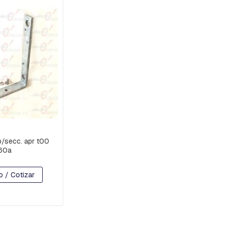
.p/secc. apr t00
60a
o / Cotizar