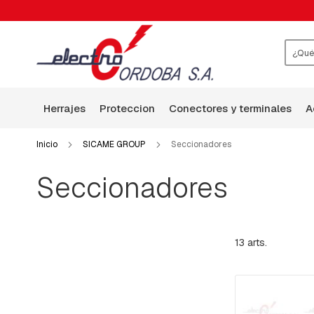
HERRAJES
ABRAZADERAS
ARANDELAS
BALANCÍN
Busca
BASES
P-
herrajes
proteccion
conectores y terminales
HILO
DE
GUARDIA
Inicio
SICAME GROUP
Seccionadores
BRAZOS
Seccionadores
BULONES
CABEZA
CUADRADA
BULONES,TILLAS,VARRILLAS
13
arts.
ROSCADAS
Y
GANCHOS
CHAPAS:
CUADRADA,