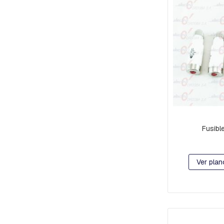
PERNOS
PIEZAS
INTERMEDIAS
Y
PROLONGACION
PREFORMADOS
PIEZAS
VARIAS
PREENSAMBLADO:
HERRAJES
Y
Fusibl
MORSAS
RACKS
RED
Ver plan
COMPACTA
ORBITAS,
ANILLOS
C-
BADAJOS