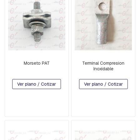
V
A
R
R
I
L
L
A
S
R
O
Morseto PAT
Terminal Compresion
S
Inoxidable
C
A
D
Ver plano / Cotizar
Ver plano / Cotizar
A
S
Y
G
A
N
C
H
O
S