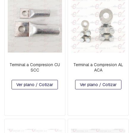
R
D
I
A
B
R
A
Z
O
S
Terminal a Compresion CU
Terminal a Compresion AL
B
SCC
ACA
U
L
Ver plano / Cotizar
Ver plano / Cotizar
O
N
E
S
C
A
B
E
Z