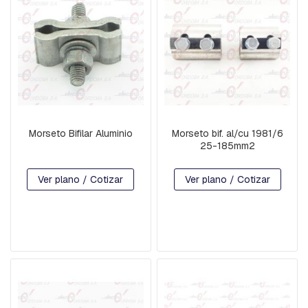
C
H
A
P
A
S
:
C
U
A
Morseto Bifilar Aluminio
Morseto bif. al/cu 1981/6
D
25-185mm2
R
A
Ver plano / Cotizar
Ver plano / Cotizar
D
A
,
R
E
T
E
N
C
I
O