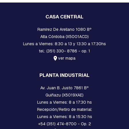
P
R
E
CASA CENTRAL
S
I
O
Ramírez De Arellano 1080 Bº
N
Alta Córdoba (X5001ACD)
H
Lunes a Viernes: 8:30 a 13 y 13:30 a 17:30hs
O
tel.: (351) 330- 8786 - op. 1
R
ver mapa
Q
U
I
L
PLANTA INDUSTRIAL
L
A
Av. Juan B. Justo 7861 Bº
S
Guiñazu (X5019XAE)
Y
G
Lunes a Viernes: 8 a 17:30 hs
R
Recepción/Retiro de material:
I
L
Lunes a Viernes: 8 a 15:30 hs
L
+54 (351) 474-8700 - Op. 2
E