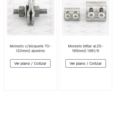
A
S
E
S
T
R
I
B
Morseto c/bloquete 70-
Morseto bifilar al.25-
O
120mm2 aluminio
185mm2 1981/6
S
E
Ver plano / Cotizar
Ver plano / Cotizar
M
P
A
L
M
E
S
A
C
O
M