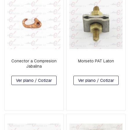
A
C
U
A
D
R
A
D
A
B
U
Conector a Compresion
Morseto PAT Laton
L
Jabalina
O
N
E
Ver plano / Cotizar
Ver plano / Cotizar
S
,
T
I
L
L
A
S
,