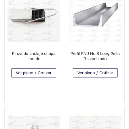
N
Y
D
E
F
R
E
N
O
Pinza de anclaje chapa
Perfil PNU No.8 Long 2mts
C
.tipo dc.
Galvanizado
R
U
C
Ver plano / Cotizar
Ver plano / Cotizar
E
T
A
S
Y
M
E
N
S
U
L