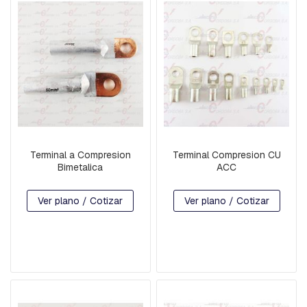
B
A
L
A
N
C
Í
N
B
A
S
Terminal a Compresion
Terminal Compresion CU
E
Bimetalica
ACC
S
P
-
Ver plano / Cotizar
Ver plano / Cotizar
H
I
L
O
D
E
G
U
A