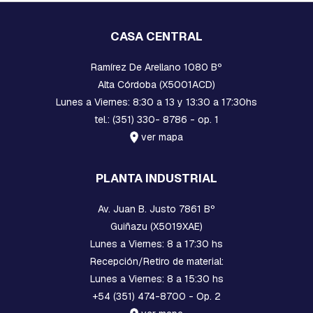
V
A
R
CASA CENTRAL
R
I
Ramírez De Arellano 1080 Bº
L
L
Alta Córdoba (X5001ACD)
A
Lunes a Viernes: 8:30 a 13 y 13:30 a 17:30hs
S
R
tel.: (351) 330- 8786 - op. 1
O
ver mapa
S
C
A
PLANTA INDUSTRIAL
D
A
S
Av. Juan B. Justo 7861 Bº
Y
Guiñazu (X5019XAE)
G
A
Lunes a Viernes: 8 a 17:30 hs
N
Recepción/Retiro de material:
C
Lunes a Viernes: 8 a 15:30 hs
H
O
+54 (351) 474-8700 - Op. 2
S