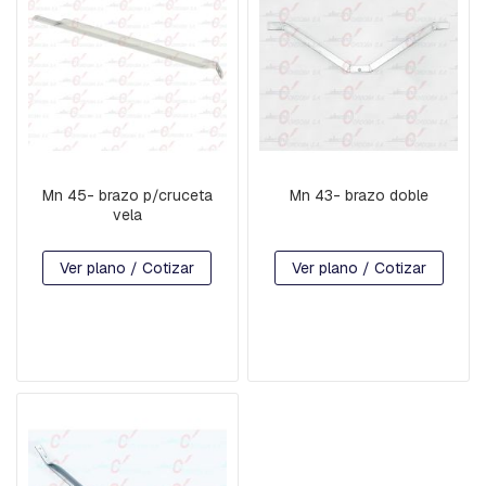
R
D
I
A
B
R
A
Z
O
Mn 45- brazo p/cruceta
Mn 43- brazo doble
S
vela
B
Ver plano / Cotizar
Ver plano / Cotizar
U
L
O
N
E
S
C
A
B
E
Z