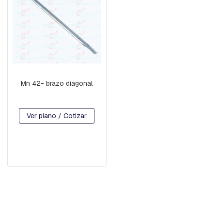
A
C
U
A
D
R
A
D
A
Mn 42- brazo diagonal
B
U
L
O
Ver plano / Cotizar
N
E
S
,
T
I
L
L
A
S
,