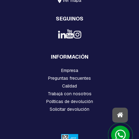
ver mapa
C
H
SEGUINOS
A
P
A
S
:
C
U
INFORMACIÓN
A
D
R
Empresa
A
Preguntas frecuentes
D
Calidad
A
,
Trabajá con nosotros
R
Políticas de devolución
E
T
Solicitar devolución
E
N
C
I
O