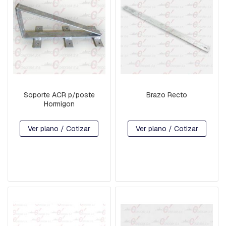
B
A
L
A
N
C
Í
N
B
Soporte ACR p/poste
Brazo Recto
A
Hormigon
S
E
S
Ver plano / Cotizar
Ver plano / Cotizar
P
-
H
I
L
O
D
E
G
U
A