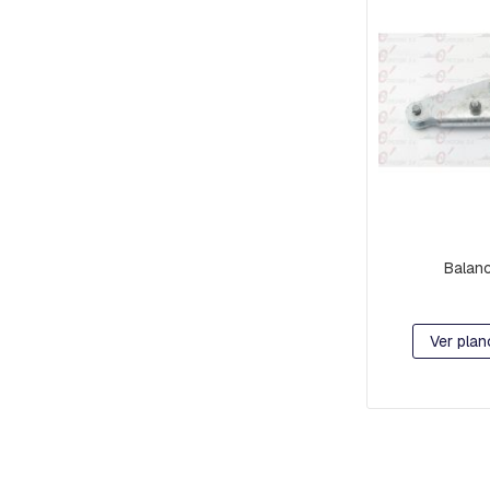
RETENCION
Y
DE
FRENO
CRUCETAS
Y
MENSULAS
ESTRIBOS
EMPALMES
A
COMPRESION
Balanc
HORQUILLAS
Y
GRILLETES
Ver plan
MORSAS
DE
SUSPENSION
Y
RETENCION