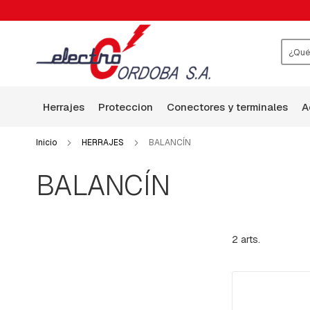
HERRAJES
ABRAZADERAS
ARANDELAS
BALANCÍN
Busca
BASES
P-
herrajes
proteccion
conectores y terminales
HILO
DE
GUARDIA
Inicio
HERRAJES
BALANCÍN
BRAZOS
BALANCÍN
BULONES
CABEZA
CUADRADA
BULONES,TILLAS,VARRILLAS
2
arts.
ROSCADAS
Y
GANCHOS
CHAPAS:
CUADRADA,