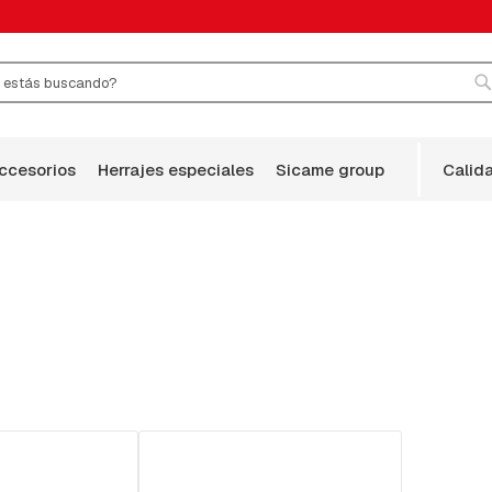
r
B
accesorios
herrajes especiales
sicame group
calid