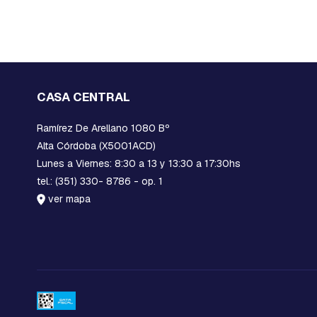
PERNOS
PIEZAS
INTERMEDIAS
Y
PROLONGACION
PREFORMADOS
CASA CENTRAL
PIEZAS
VARIAS
Ramírez De Arellano 1080 Bº
PREENSAMBLADO:
Alta Córdoba (X5001ACD)
HERRAJES
Lunes a Viernes: 8:30 a 13 y 13:30 a 17:30hs
Y
tel.: (351) 330- 8786 - op. 1
MORSAS
ver mapa
RACKS
RED
COMPACTA
ORBITAS,
ANILLOS
C-
BADAJOS