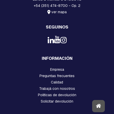
V
+54 (351) 474-8700 - Op. 2
A
R
ver mapa
R
I
L
SEGUINOS
L
A
S
R
O
S
C
INFORMACIÓN
A
D
Empresa
A
S
Preguntas frecuentes
Y
Calidad
G
A
Trabajá con nosotros
N
Políticas de devolución
C
Solicitar devolución
H
O
S