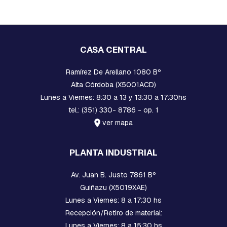
A
C
U
A
D
R
CASA CENTRAL
A
D
Ramírez De Arellano 1080 Bº
A
Alta Córdoba (X5001ACD)
B
Lunes a Viernes: 8:30 a 13 y 13:30 a 17:30hs
U
tel.: (351) 330- 8786 - op. 1
L
O
ver mapa
N
E
S
PLANTA INDUSTRIAL
,
T
Av. Juan B. Justo 7861 Bº
I
L
Guiñazu (X5019XAE)
L
Lunes a Viernes: 8 a 17:30 hs
A
S
Recepción/Retiro de material:
,
Lunes a Viernes: 8 a 15:30 hs