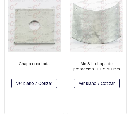
R
D
I
A
B
R
A
Z
O
S
Chapa cuadrada
Mn 81- chapa de
B
proteccion 100x150 mm
U
L
Ver plano / Cotizar
Ver plano / Cotizar
O
N
E
S
C
A
B
E
Z