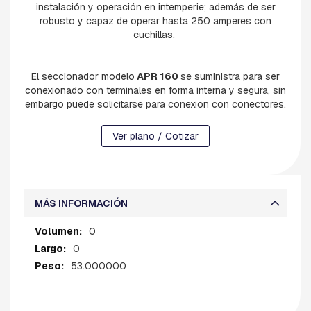
instalación y operación en intemperie; además de ser
R
robusto y capaz de operar hasta 250 amperes con
D
I
cuchillas.
A
B
El seccionador modelo
APR 160
se suministra para ser
R
conexionado con terminales en forma interna y segura, sin
A
embargo puede solicitarse para conexion con conectores.
Z
O
S
Ver plano / Cotizar
B
U
L
O
MÁS INFORMACIÓN
N
E
Más
0
S
información
0
C
A
53.000000
B
E
Z