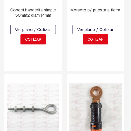
N
Y
Conect.banderita simple
Morseto p/ puesta a tierra
D
50mm2 diam.14mm
E
F
Ver plano / Cotizar
Ver plano / Cotizar
R
E
COTIZAR
COTIZAR
N
O
C
R
U
C
E
T
A
S
Y
M
E
N
S
U
L