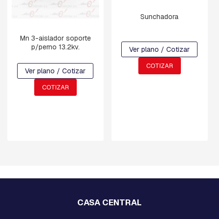
P
R
Sunchadora
E
S
I
Mn 3-aislador soporte
O
p/perno 13.2kv.
Ver plano / Cotizar
N
COTIZAR
Ver plano / Cotizar
H
O
COTIZAR
R
Q
U
I
L
L
A
S
Y
G
R
I
L
CASA CENTRAL
L
E