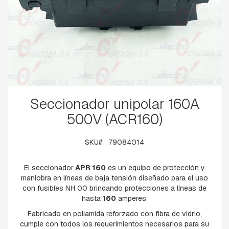
B
A
L
A
N
C
Í
N
B
Saltar
A
Seccionador unipolar 160A
al
S
comienzo
500V (ACR160)
E
de
S
la
P
galería
SKU
79084014
-
de
H
imágenes
I
El seccionador
APR 160
es un equipo de protección y
L
maniobra en líneas de baja tensión diseñado para el uso
O
con fusibles NH 00 brindando protecciones a líneas de
D
hasta
160
amperes.
E
G
Fabricado en poliamida reforzado con fibra de vidrio,
U
cumple con todos los requerimientos necesarios para su
A