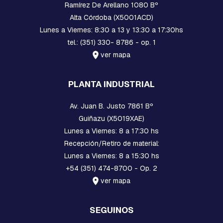
T
Ramírez De Arellano 1080 Bº
E
Alta Córdoba (X5001ACD)
S
Lunes a Viernes: 8:30 a 13 y 13:30 a 17:30hs
M
tel.: (351) 330- 8786 - op. 1
O
ver mapa
R
S
A
PLANTA INDUSTRIAL
S
D
E
Av. Juan B. Justo 7861 Bº
S
Guiñazu (X5019XAE)
U
S
Lunes a Viernes: 8 a 17:30 hs
P
Recepción/Retiro de material:
E
Lunes a Viernes: 8 a 15:30 hs
N
S
+54 (351) 474-8700 - Op. 2
I
ver mapa
O
N
Y
SEGUINOS
R
E