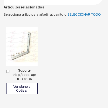
A
C
Artículos relacionados
U
A
Selecciona artículos a añadir al carrito o
SELECCIONAR TODO
D
R
A
D
A
B
U
L
O
N
E
Soporte
S
Cotizar
trip.p/secc. apr
,
t00 160a
T
I
Ver plano /
L
Cotizar
L
A
S
,