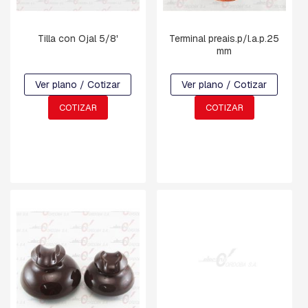
A
S
Tilla con Ojal 5/8'
Terminal preais.p/l.a.p.25
E
mm
S
T
Ver plano / Cotizar
Ver plano / Cotizar
R
I
COTIZAR
COTIZAR
B
O
S
E
M
P
A
L
M
E
S
A
C
O
M