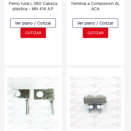
Perno rural L:380 Cabeza
Terminal a Compresion AL
C
plástica - MN 416 A.P
ACA
H
A
Ver plano / Cotizar
Ver plano / Cotizar
P
A
COTIZAR
COTIZAR
S
:
C
U
A
D
R
A
D
A
,
R
E
T
E
N
C
I
O