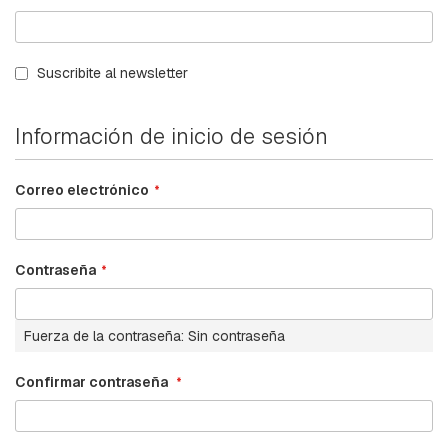
B
A
L
A
Suscribite al newsletter
N
C
Í
Información de inicio de sesión
N
B
Correo electrónico
A
S
E
S
P
Contraseña
-
H
I
L
Fuerza de la contraseña:
Sin contraseña
O
D
Confirmar contraseña
E
G
U
A