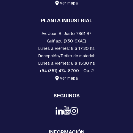
A
ver mapa
C
U
A
PLANTA INDUSTRIAL
D
R
A
Av. Juan B. Justo 7861 Bº
D
Guiñazu (X5019XAE)
A
Lunes a Viernes: 8 a 17:30 hs
B
Recepción/Retiro de material:
U
Lunes a Viernes: 8 a 15:30 hs
L
+54 (351) 474-8700 - Op. 2
O
N
ver mapa
E
S
,
SEGUINOS
T
I
L
L
A
S
,
INFORMACIÓN