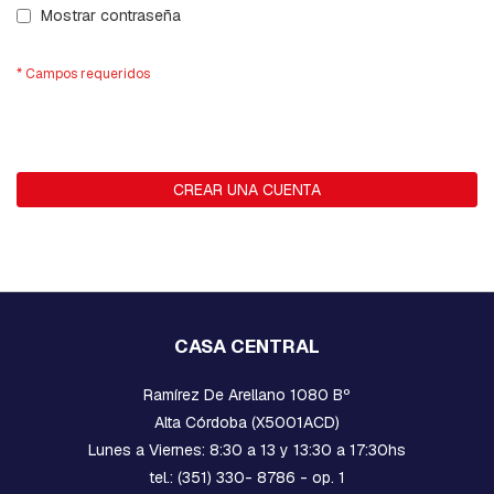
R
Mostrar contraseña
D
I
A
B
R
A
Z
CREAR UNA CUENTA
O
S
B
U
L
O
N
CASA CENTRAL
E
S
Ramírez De Arellano 1080 Bº
C
A
Alta Córdoba (X5001ACD)
B
Lunes a Viernes: 8:30 a 13 y 13:30 a 17:30hs
E
Z
tel.: (351) 330- 8786 - op. 1