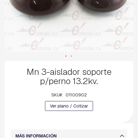
B
A
L
A
N
C
Í
N
B
A
Saltar
S
Mn 3-aislador soporte
al
E
S
comienzo
p/perno 13.2kv.
P
de
-
la
H
galería
SKU
01100902
I
de
L
Ver plano / Cotizar
imágenes
O
D
E
G
U
MÁS INFORMACIÓN
A