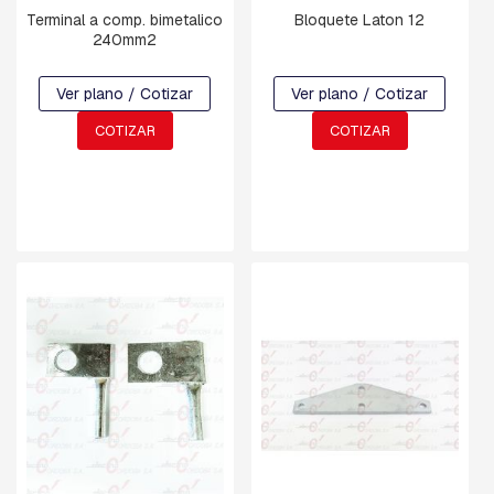
A
Terminal a comp. bimetalico
Bloquete Laton 12
C
240mm2
U
A
D
Ver plano / Cotizar
Ver plano / Cotizar
R
A
COTIZAR
COTIZAR
D
A
B
U
L
O
N
E
S
,
T
I
L
L
A
S
,