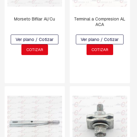
C
H
Morseto Bifilar Al/Cu
Terminal a Compresion AL
A
ACA
P
A
S
Ver plano / Cotizar
Ver plano / Cotizar
:
C
COTIZAR
COTIZAR
U
A
D
R
A
D
A
,
R
E
T
E
N
C
I
O