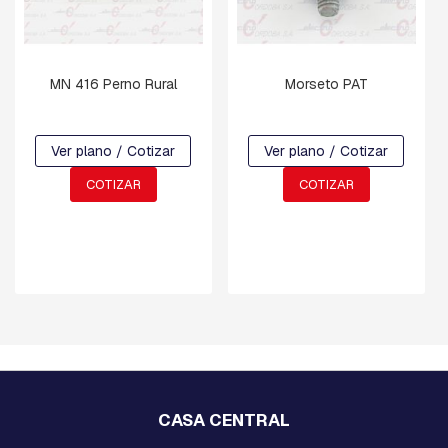
N
Y
D
E
F
MN 416 Perno Rural
Morseto PAT
R
E
N
Ver plano / Cotizar
Ver plano / Cotizar
O
COTIZAR
COTIZAR
C
R
U
C
E
T
A
S
Y
M
E
N
S
CASA CENTRAL
U
L