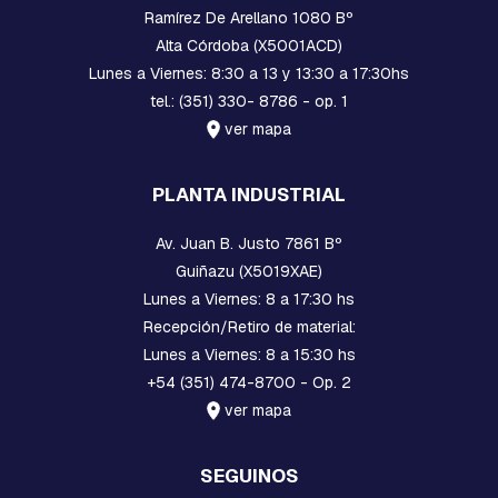
Ramírez De Arellano 1080 Bº
A
S
Alta Córdoba (X5001ACD)
Lunes a Viernes: 8:30 a 13 y 13:30 a 17:30hs
E
S
tel.: (351) 330- 8786 - op. 1
T
ver mapa
R
I
B
PLANTA INDUSTRIAL
O
S
Av. Juan B. Justo 7861 Bº
E
Guiñazu (X5019XAE)
M
Lunes a Viernes: 8 a 17:30 hs
P
A
Recepción/Retiro de material:
L
Lunes a Viernes: 8 a 15:30 hs
M
+54 (351) 474-8700 - Op. 2
E
S
ver mapa
A
C
O
SEGUINOS
M