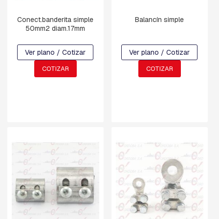
V
A
Conect.banderita simple
Balancín simple
R
50mm2 diam.17mm
R
I
L
Ver plano / Cotizar
Ver plano / Cotizar
L
A
COTIZAR
COTIZAR
S
R
O
S
C
A
D
A
S
Y
G
A
N
C
H
O
S