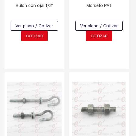
A
Bulon con ojal 1/2'
Morseto PAT
C
U
A
D
Ver plano / Cotizar
Ver plano / Cotizar
R
A
COTIZAR
COTIZAR
D
A
B
U
L
O
N
E
S
,
T
I
L
L
A
S
,