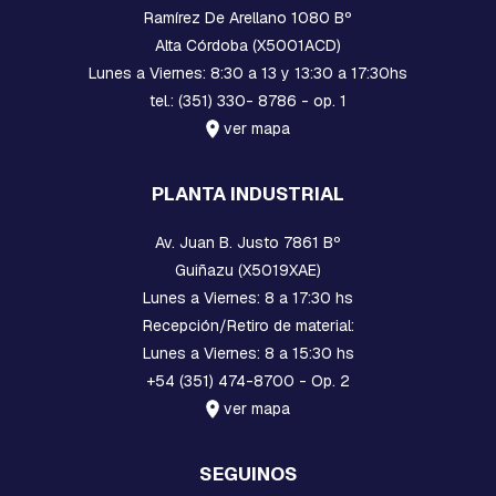
Ramírez De Arellano 1080 Bº
A
S
Alta Córdoba (X5001ACD)
Lunes a Viernes: 8:30 a 13 y 13:30 a 17:30hs
E
S
tel.: (351) 330- 8786 - op. 1
T
ver mapa
R
I
B
PLANTA INDUSTRIAL
O
S
Av. Juan B. Justo 7861 Bº
E
Guiñazu (X5019XAE)
M
Lunes a Viernes: 8 a 17:30 hs
P
A
Recepción/Retiro de material:
L
Lunes a Viernes: 8 a 15:30 hs
M
+54 (351) 474-8700 - Op. 2
E
S
ver mapa
A
C
O
SEGUINOS
M