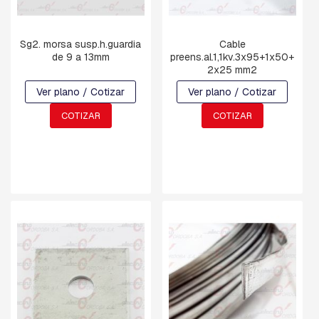
C
H
Sg2. morsa susp.h.guardia
Cable
A
de 9 a 13mm
preens.al.1,1kv.3x95+1x50+
P
2x25 mm2
A
S
Ver plano / Cotizar
Ver plano / Cotizar
:
C
COTIZAR
COTIZAR
U
A
D
R
A
D
A
,
R
E
T
E
N
C
I
O