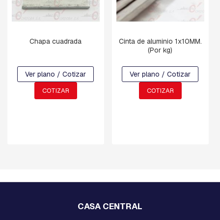
N
Y
D
E
F
Chapa cuadrada
Cinta de aluminio 1x10MM.
R
(Por kg)
E
N
Ver plano / Cotizar
Ver plano / Cotizar
O
COTIZAR
COTIZAR
C
R
U
C
E
T
A
S
Y
M
E
N
S
CASA CENTRAL
U
L