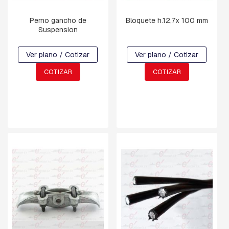
V
A
Perno gancho de
Bloquete h.12,7x 100 mm
R
Suspension
R
I
L
Ver plano / Cotizar
Ver plano / Cotizar
L
A
COTIZAR
COTIZAR
S
R
O
S
C
A
D
A
S
Y
G
A
N
C
H
O
S