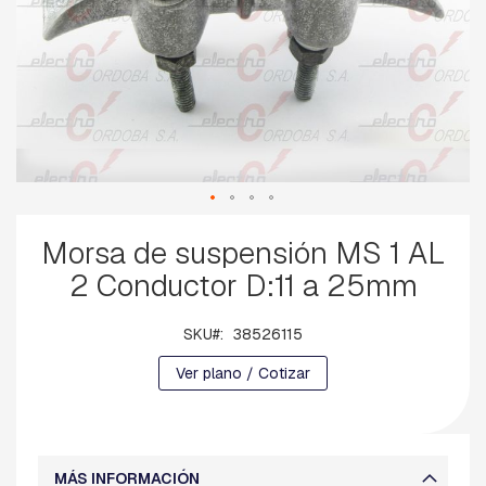
B
A
L
A
N
C
Í
N
B
A
Saltar
S
Morsa de suspensión MS 1 AL
al
E
S
comienzo
2 Conductor D:11 a 25mm
P
de
-
la
H
galería
SKU
38526115
I
de
L
Ver plano / Cotizar
imágenes
O
D
E
G
U
MÁS INFORMACIÓN
A