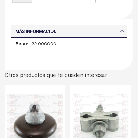
R
D
I
A
MÁS INFORMACIÓN
B
R
Más
A
22.000000
Z
información
O
S
B
Otros productos que te pueden interesar
U
L
O
N
E
S
C
A
B
E
Z