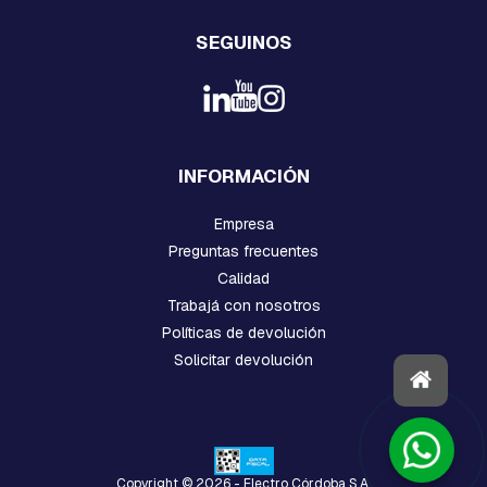
P
R
SEGUINOS
E
S
I
O
N
H
INFORMACIÓN
O
R
Q
Empresa
U
Preguntas frecuentes
I
Calidad
L
L
Trabajá con nosotros
A
Políticas de devolución
S
Y
Solicitar devolución
G
R
I
L
L
E
Copyright © 2026 - Electro Córdoba S.A.