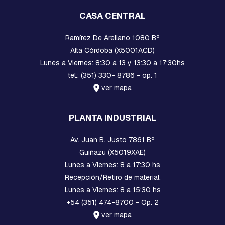
A
CASA CENTRAL
S
E
Ramírez De Arellano 1080 Bº
S
Alta Córdoba (X5001ACD)
T
Lunes a Viernes: 8:30 a 13 y 13:30 a 17:30hs
R
I
tel.: (351) 330- 8786 - op. 1
B
ver mapa
O
S
PLANTA INDUSTRIAL
E
M
P
Av. Juan B. Justo 7861 Bº
A
Guiñazu (X5019XAE)
L
M
Lunes a Viernes: 8 a 17:30 hs
E
Recepción/Retiro de material:
S
Lunes a Viernes: 8 a 15:30 hs
A
C
+54 (351) 474-8700 - Op. 2
O
ver mapa
M