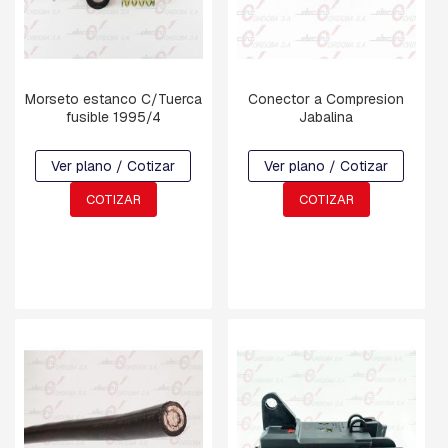
V
A
R
R
I
L
Morseto estanco C/Tuerca
Conector a Compresion
L
fusible 1995/4
Jabalina
A
S
Ver plano / Cotizar
Ver plano / Cotizar
R
O
COTIZAR
COTIZAR
S
C
A
D
A
S
Y
G
A
N
C
H
O
S