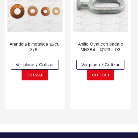
N
Y
D
E
F
R
E
N
Arandela bimetalica al/cu.
Anillo Oval con badajo
O
3/8..
MN384 - Q123 - 03
C
Ver plano / Cotizar
Ver plano / Cotizar
R
U
COTIZAR
COTIZAR
C
E
T
A
S
Y
M
E
N
S
U
L