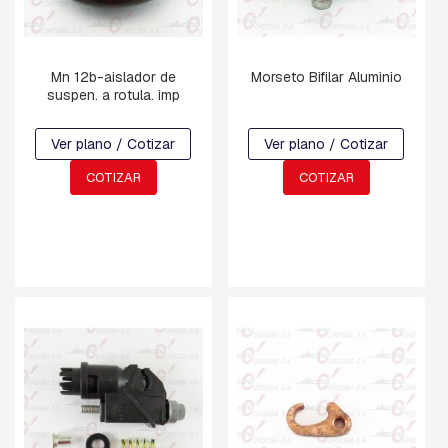
A
C
U
A
D
Mn 12b-aislador de
Morseto Bifilar Aluminio
R
suspen. a rotula. imp
A
D
Ver plano / Cotizar
Ver plano / Cotizar
A
COTIZAR
COTIZAR
B
U
L
O
N
E
S
,
T
I
L
L
A
S
,