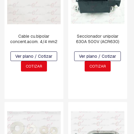
C
H
A
P
A
S
Cable cu.bipolar
Seccionador unipolar
:
concent.acom. 4/4 mm2
630A 500V (ACR630)
C
U
Ver plano / Cotizar
Ver plano / Cotizar
A
D
COTIZAR
COTIZAR
R
A
D
A
,
R
E
T
E
N
C
I
O