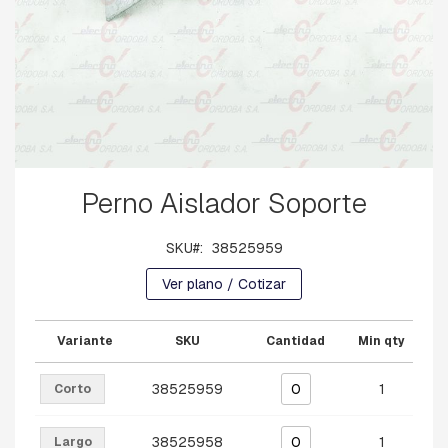
B
A
L
A
N
C
Í
N
B
Saltar
A
Perno Aislador Soporte
al
S
comienzo
E
de
S
SKU
38525959
la
P
galería
-
Ver plano / Cotizar
de
H
imágenes
I
L
Variante
SKU
Cantidad
Min qty
O
D
38525959
1
E
Corto
G
U
38525958
1
Largo
A