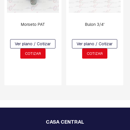
N
Y
D
E
F
Morseto PAT
Bulon 3/4'
R
E
N
Ver plano / Cotizar
Ver plano / Cotizar
O
COTIZAR
COTIZAR
C
R
U
C
E
T
A
S
Y
M
E
N
S
CASA CENTRAL
U
L