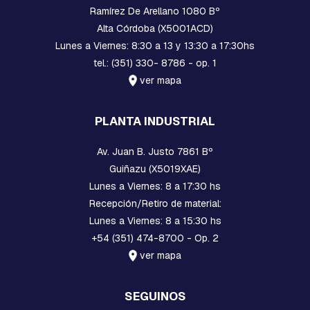
Ramírez De Arellano 1080 Bº
A
S
Alta Córdoba (X5001ACD)
Lunes a Viernes: 8:30 a 13 y 13:30 a 17:30hs
E
S
tel.: (351) 330- 8786 - op. 1
T
ver mapa
R
I
B
PLANTA INDUSTRIAL
O
S
Av. Juan B. Justo 7861 Bº
E
Guiñazu (X5019XAE)
M
Lunes a Viernes: 8 a 17:30 hs
P
A
Recepción/Retiro de material:
L
Lunes a Viernes: 8 a 15:30 hs
M
+54 (351) 474-8700 - Op. 2
E
S
ver mapa
A
C
O
SEGUINOS
M