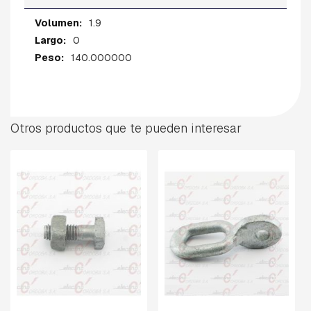
R
D
Más
1.9
I
información
0
A
140.000000
B
R
A
Z
O
Otros productos que te pueden interesar
S
B
U
L
O
N
E
S
C
A
B
E
Z