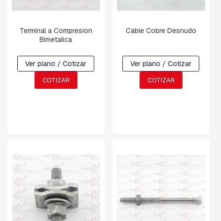
C
H
Terminal a Compresion
Cable Cobre Desnudo
A
Bimetalica
P
A
S
Ver plano / Cotizar
Ver plano / Cotizar
:
C
COTIZAR
COTIZAR
U
A
D
R
A
D
A
,
R
E
T
E
N
C
I
O