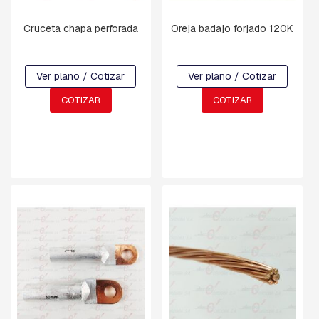
V
A
Cruceta chapa perforada
Oreja badajo forjado 120K
R
R
I
L
Ver plano / Cotizar
Ver plano / Cotizar
L
A
COTIZAR
COTIZAR
S
R
O
S
C
A
D
A
S
Y
G
A
N
C
H
O
S