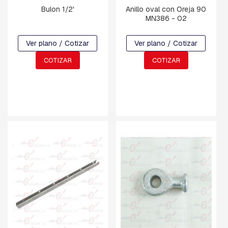
A
Bulon 1/2'
Anillo oval con Oreja 90
C
MN386 - 02
U
A
D
Ver plano / Cotizar
Ver plano / Cotizar
R
A
COTIZAR
COTIZAR
D
A
B
U
L
O
N
E
S
,
T
I
L
L
A
S
,