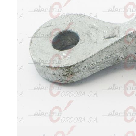
RETENCION
Y
DE
FRENO
CRUCETAS
Y
MENSULAS
ESTRIBOS
EMPALMES
A
COMPRESION
HORQUILLAS
Y
GRILLETES
MORSAS
DE
SUSPENSION
Y
RETENCION