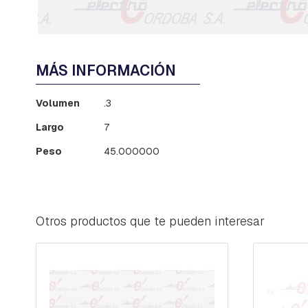
PERNOS
PIEZAS
INTERMEDIAS
Saltar
Y
al
PROLONGACION
MÁS INFORMACIÓN
comienzo
PREFORMADOS
de
Más
la
Volumen
.3
PIEZAS
información
galería
VARIAS
Largo
7
de
PREENSAMBLADO:
imágenes
Peso
45.000000
HERRAJES
Y
MORSAS
RACKS
Otros productos que te pueden interesar
RED
COMPACTA
ORBITAS,
ANILLOS
C-
BADAJOS