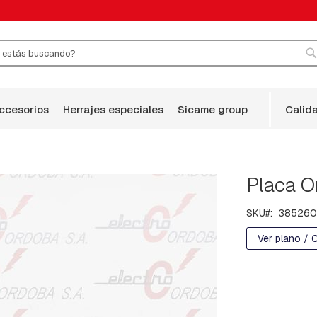
r
B
accesorios
herrajes especiales
sicame group
calid
Placa O
SKU
385260
Ver plano / 