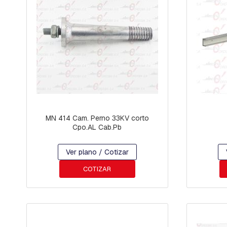
U
OREJAS
AMORTIGUADORES
STOCKBRIDGE
Bloquetes,
grampas
y
morzas
p-
puesta
a
MN 414 Cam. Perno 33KV corto
tierra
Cpo.AL Cab.Pb
PROTECCION
AISLADORES
Ver plano / Cotizar
POLIMERICOS
COTIZAR
AISLADORES
CERAMICOS
DESCARGADORES
FUSIBLES