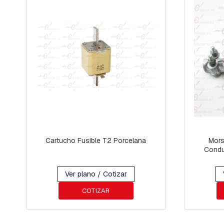
JABALINAS
Y
TOMACABLES
SECCIONADORES
CONECTORES
Y
TERMINALES
CONECTORES
TIPO
C
Y
PAT
CONECTORES
Cartucho Fusible T2 Porcelana
Morsa 
Y
Condu
TERMINALES
MORSETOS
Ver plano / Cotizar
DE
COTIZAR
CONEXIÓN
TERMINALES
COMPRESIÓN