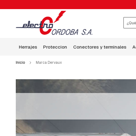
HERRAJES
ABRAZADERAS
ARANDELAS
BALANCÍN
Busca
BASES
P-
herrajes
proteccion
conectores y terminales
HILO
DE
GUARDIA
Inicio
Marca Dervaux
BRAZOS
BULONES
CABEZA
CUADRADA
BULONES,TILLAS,VARRILLAS
ROSCADAS
Y
GANCHOS
CHAPAS:
CUADRADA,