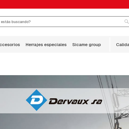
r
B
accesorios
herrajes especiales
sicame group
calid