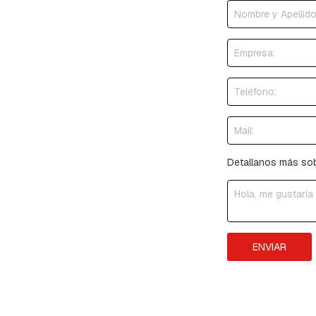
JABALINAS
Y
TOMACABLES
SECCIONADORES
CONECTORES
Y
TERMINALES
CONECTORES
TIPO
C
Y
Detallanos más sobr
PAT
CONECTORES
Y
TERMINALES
MORSETOS
ENVIAR
DE
CONEXIÓN
TERMINALES
COMPRESIÓN