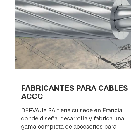
RETENCION
Y
DE
FRENO
CRUCETAS
Y
MENSULAS
ESTRIBOS
EMPALMES
A
COMPRESION
HORQUILLAS
Y
FABRICANTES PARA CABLES
GRILLETES
ACCC
MORSAS
DE
DERVAUX SA tiene su sede en Francia,
SUSPENSION
Y
donde diseña, desarrolla y fabrica una
RETENCION
gama completa de accesorios para