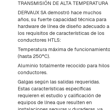
PERNOS
TRANSMISIÓN DE ALTA TEMPERATURA
PIEZAS
DERVAUX SA demostró hace muchos
INTERMEDIAS
Y
años, su fuerte capacidad técnica para
PROLONGACION
hardware de línea de diseño adecuado a
PREFORMADOS
los requisitos de características de los
PIEZAS
conductores HTLS:
VARIAS
Temperatura máxima de funcionamient
PREENSAMBLADO:
HERRAJES
(hasta 250°C).
Y
MORSAS
Aluminio totalmente recocido para hilos
conductores.
RACKS
RED
Galgas según las salidas requeridas.
COMPACTA
Estas características específicas
ORBITAS,
requieren el estudio y calificación de
ANILLOS
C-
equipos de línea que resulten en
BADAJOS
instalaciones seguras y duraderas, ya