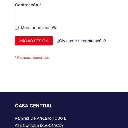
RETENCION
Contraseña
Y
DE
FRENO
Mostrar contraseña
CRUCETAS
Y
MENSULAS
INICIAR SESIÓN
¿Olvidaste tu contraseña?
ESTRIBOS
EMPALMES
A
COMPRESION
HORQUILLAS
Y
GRILLETES
MORSAS
DE
CASA CENTRAL
SUSPENSION
Y
Ramírez De Arellano 1080 Bº
RETENCION
Alta Córdoba (X5001ACD)