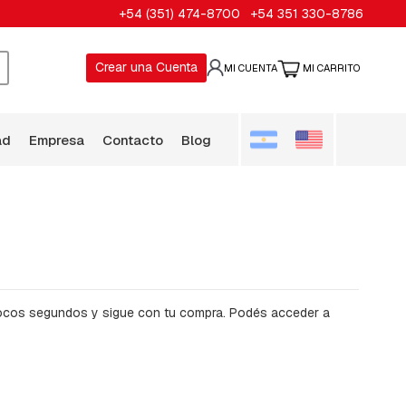
Ir
+54 (351) 474-8700
+54 351 330-8786
al
conten
Crear una Cuenta
MI CUENTA
MI CARRITO
USCAR
ad
empresa
contacto
blog
pocos segundos y sigue con tu compra. Podés acceder a