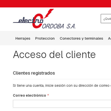
HERRAJES
ABRAZADERAS
ARANDELAS
BALANCÍN
Busca
BASES
P-
herrajes
proteccion
conectores y terminales
HILO
DE
GUARDIA
Acceso del cliente
BRAZOS
BULONES
CABEZA
Clientes registrados
CUADRADA
BULONES,TILLAS,VARRILLAS
Si tiene una cuenta, inicie sesión con su dirección de correo 
ROSCADAS
Y
Correo electrónico
GANCHOS
CHAPAS:
CUADRADA,