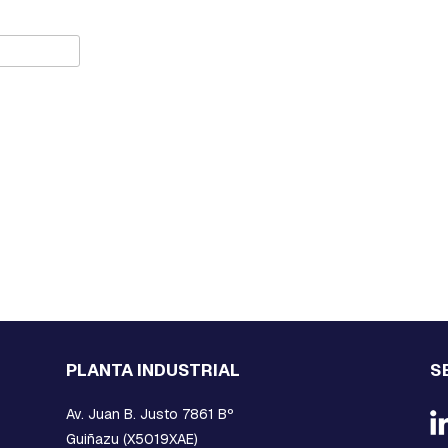
PLANTA INDUSTRIAL
S
Av. Juan B. Justo 7861 Bº
Guiñazu (X5019XAE)