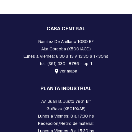
R
D
I
A
CASA CENTRAL
B
R
Ramírez De Arellano 1080 Bº
A
Z
Alta Córdoba (X5001ACD)
O
Lunes a Viernes: 8:30 a 13 y 13:30 a 17:30hs
S
tel.: (351) 330- 8786 - op. 1
B
ver mapa
U
L
O
PLANTA INDUSTRIAL
N
E
S
Av. Juan B. Justo 7861 Bº
C
Guiñazu (X5019XAE)
A
Lunes a Viernes: 8 a 17:30 hs
B
E
Recepción/Retiro de material:
Z
Lunes a Viernes: 8 a 15:30 hs