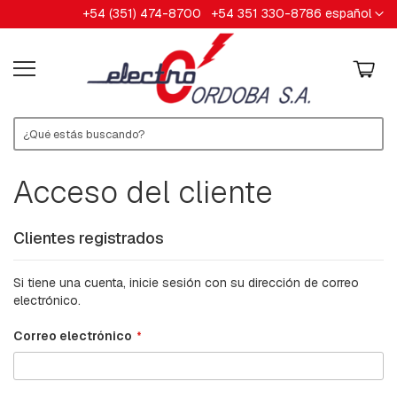
Ir
Lenguaje
+54 (351) 474-8700
+54 351 330-8786
español
HERRAJES
al
contenido
A
B
R
A
Z
A
D
E
R
Acceso del cliente
A
S
Clientes registrados
A
R
A
Si tiene una cuenta, inicie sesión con su dirección de correo
N
electrónico.
D
E
Correo electrónico
L
A
S