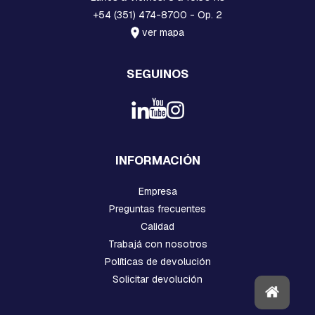
A
C
+54 (351) 474-8700 - Op. 2
U
ver mapa
A
D
R
SEGUINOS
A
D
A
B
U
L
INFORMACIÓN
O
N
Empresa
E
S
Preguntas frecuentes
,
Calidad
T
I
Trabajá con nosotros
L
Políticas de devolución
L
Solicitar devolución
A
S
,