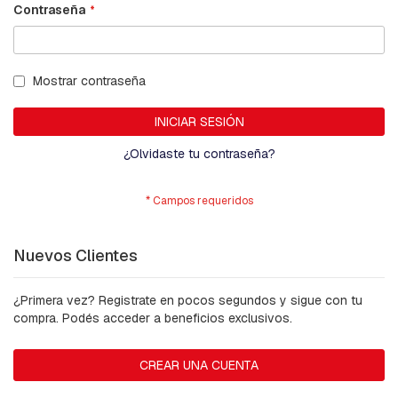
B
Contraseña
A
L
A
N
Mostrar contraseña
C
Í
N
INICIAR SESIÓN
¿Olvidaste tu contraseña?
B
A
S
E
S
P
-
Nuevos Clientes
H
I
L
¿Primera vez? Registrate en pocos segundos y sigue con tu
O
compra. Podés acceder a beneficios exclusivos.
D
E
G
CREAR UNA CUENTA
U
A