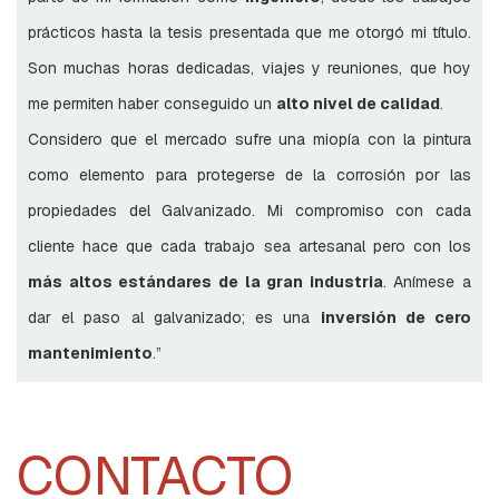
T
A
prácticos hasta la tesis presentada que me otorgó mi título.
S
,
Son muchas horas dedicadas, viajes y reuniones, que hoy
A
N
me permiten haber conseguido un
alto nivel de calidad
.
I
Considero que el mercado sufre una miopía con la pintura
L
L
como elemento para protegerse de la corrosión por las
O
S
propiedades del Galvanizado. Mi compromiso con cada
C
-
cliente hace que cada trabajo sea artesanal pero con los
B
más altos estándares de la gran industria
. Anímese a
A
D
dar el paso al galvanizado; es una
inversión de cero
A
J
mantenimiento
.”
O
S
U
O
R
CONTACTO
E
J