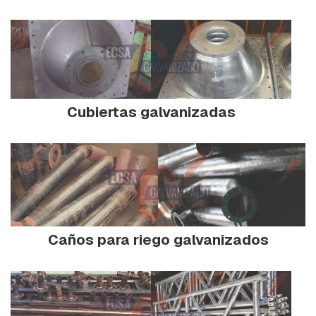
F
O
R
M
A
D
O
S
Cubiertas galvanizadas
P
I
E
Z
A
S
V
A
R
I
Caños para riego galvanizados
A
S
P
R
E