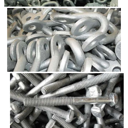
T
E
N
C
I
O
N
P
E
R
N
O
S
P
I
E
Z
A
S
I
N
T