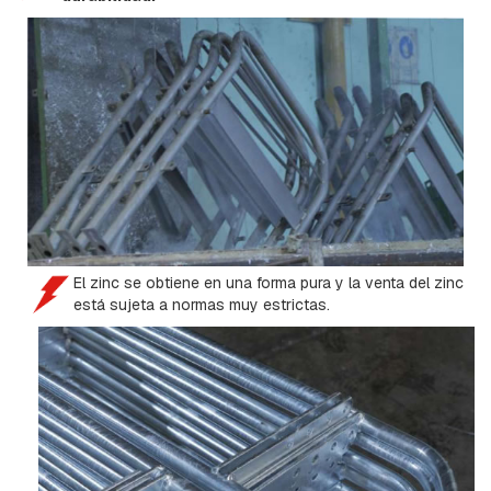
R
D
I
A
B
R
A
Z
O
S
B
U
El zinc se obtiene en una forma pura y la venta del zinc
L
está sujeta a normas muy estrictas.
O
N
E
S
C
A
B
E
Z