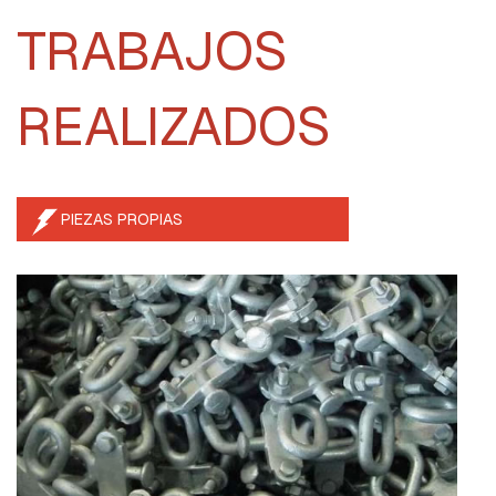
T
TRABAJOS
E
S
M
REALIZADOS
O
R
S
A
S
D
PIEZAS PROPIAS
E
S
U
S
P
E
N
S
I
O
N
Y
R
E