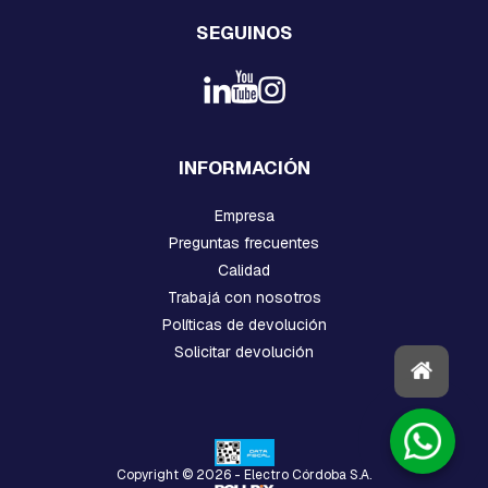
L
A
SEGUINOS
D
O
R
E
S
P
O
INFORMACIÓN
L
I
Empresa
M
E
Preguntas frecuentes
R
Calidad
I
C
Trabajá con nosotros
O
Políticas de devolución
S
Solicitar devolución
A
I
S
L
A
D
Copyright © 2026 - Electro Córdoba S.A.