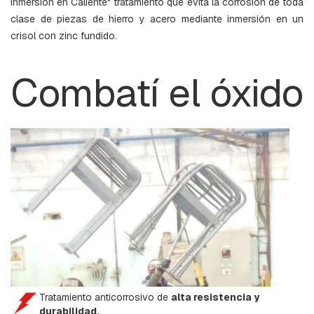
inmersión en Caliente" tratamiento que evita la corrosión de toda
B
clase de piezas de hierro y acero mediante inmersión en un
A
L
crisol con zinc fundido.
A
N
C
Combatí el óxido
Í
N
B
A
S
E
S
P
-
H
I
L
O
D
E
G
Tratamiento anticorrosivo de
alta resistencia y
U
A
durabilidad.