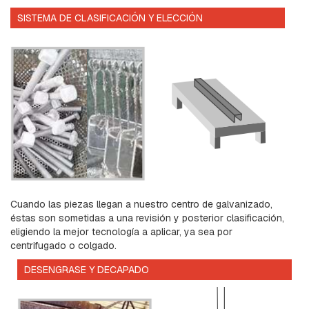
V
A
SISTEMA DE CLASIFICACIÓN Y ELECCIÓN
R
R
I
L
L
A
S
R
O
S
C
A
D
A
S
Cuando las piezas llegan a nuestro centro de galvanizado,
Y
éstas son sometidas a una revisión y posterior clasificación,
G
eligiendo la mejor tecnología a aplicar, ya sea por
A
centrifugado o colgado.
N
C
DESENGRASE Y DECAPADO
H
O
S