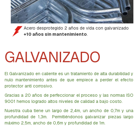
A
C
U
A
D
Acero desprotegido 2 años de vida con galvanizado
R
A
+10 años sin mantenimiento
.
D
A
GALVANIZADO
B
U
L
O
El Galvanizado en caliente es un tratamiento de alta durabilidad y
N
nulo mantenimiento antes de que empiece a perder el efecto
E
protector anti corrosivo.
S
Gracias a 20 años de perfeccionar el proceso y las normas ISO
,
T
9001 hemos logrado altos niveles de calidad a bajo costo.
I
Nuestra cuba tiene un largo de 2,4m, un ancho de 0,7m y una
L
profundidad de 1,3m. Permitiéndonos galvanizar piezas largo
L
máximo 2,5m, ancho de 0,6m y profundidad de 1m.
A
S
,