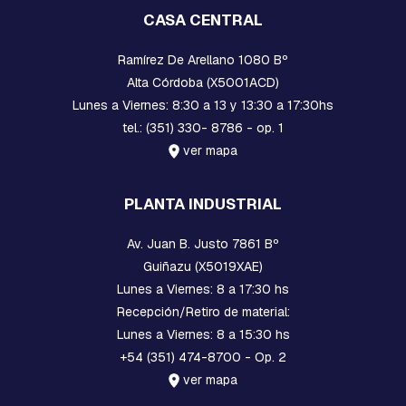
z
CASA CENTRAL
a
s
p
Ramírez De Arellano 1080 Bº
-
Alta Córdoba (X5001ACD)
p
Lunes a Viernes: 8:30 a 13 y 13:30 a 17:30hs
u
e
tel.: (351) 330- 8786 - op. 1
s
ver mapa
t
a
a
PLANTA INDUSTRIAL
t
i
e
Av. Juan B. Justo 7861 Bº
r
Guiñazu (X5019XAE)
r
a
Lunes a Viernes: 8 a 17:30 hs
Recepción/Retiro de material:
PROTECCION
Lunes a Viernes: 8 a 15:30 hs
+54 (351) 474-8700 - Op. 2
A
I
ver mapa
S