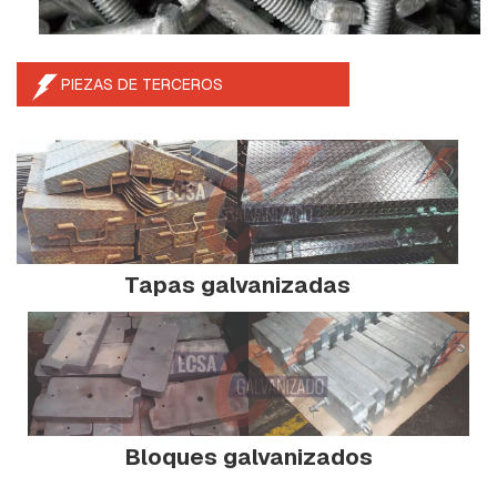
E
R
M
E
D
PIEZAS DE TERCEROS
I
A
S
Y
P
R
O
L
O
N
Tapas galvanizadas
G
A
C
I
O
N
P
Bloques galvanizados
R
E