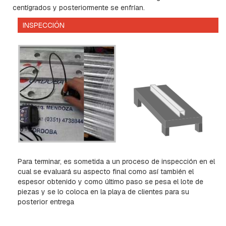
P
centígrados y posteriormente se enfrían.
R
E
INSPECCIÓN
S
I
O
N
H
O
R
Q
U
I
L
L
A
S
Para terminar, es sometida a un proceso de inspección en el
Y
cual se evaluará su aspecto final como así también el
G
espesor obtenido y como último paso se pesa el lote de
R
piezas y se lo coloca en la playa de clientes para su
I
posterior entrega
L
L
E