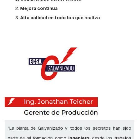
S
Mejora continua
R
Alta calidad en todo los que realiza
A
C
K
S
R
E
D
C
O
M
P
A
C
T
A
O
R
"La planta de Galvanizado y todos los secretos han sido
B
I
parte de mi formación como
Ingeniero
; desde los trabajos