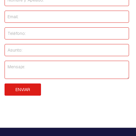
D
G
E
B
l
o
q
u
e
t
e
s
,
g
r
ENVIAR
a
m
p
a
s
y
m
o
r