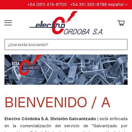
Ir
Lenguaje
+54 (351) 474-8700
+54 351 330-8786
español
HERRAJES
al
contenido
A
B
R
A
Z
A
D
E
R
A
S
A
R
A
BIENVENIDO / A
N
D
E
L
A
Electro Córdoba S.A. División Galvanizado
| está enfocada
S
en la comercializacón del servicio de "Galvanizado por