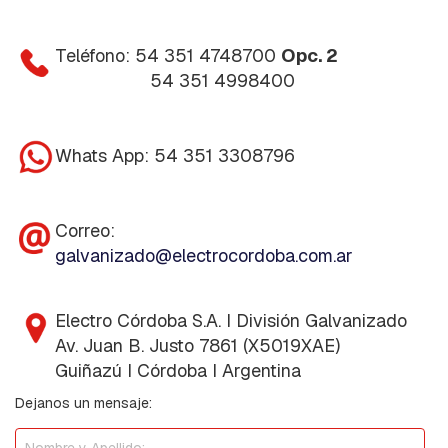
A
S
Teléfono: 54 351 4748700
Opc. 2
A
M
54 351 4998400
O
R
T
I
Whats App: 54 351 3308796
G
U
A
D
Correo:
O
galvanizado@electrocordoba.com.ar
R
E
S
S
Electro Córdoba S.A. I División Galvanizado
T
Av. Juan B. Justo 7861 (X5019XAE)
O
C
Guiñazú I Córdoba I Argentina
K
B
Dejanos un mensaje:
R
I