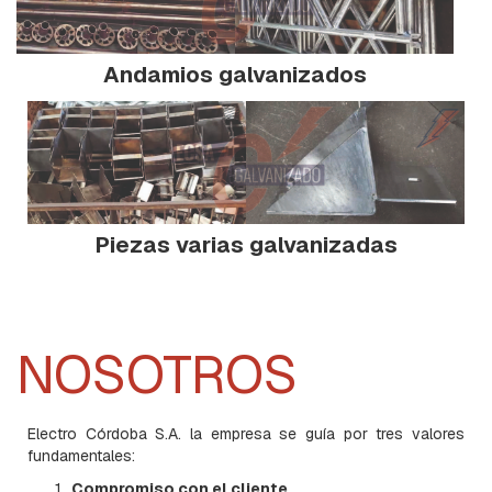
E
N
S
Andamios galvanizados
A
M
B
L
A
D
O
:
H
Piezas varias galvanizadas
E
R
R
A
J
E
NOSOTROS
S
Y
M
O
Electro Córdoba S.A. la empresa se guía por tres valores
R
fundamentales:
S
A
Compromiso con el cliente