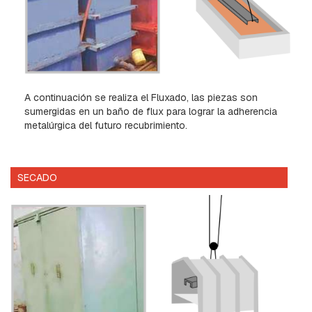
N
Y
D
E
F
R
E
N
A continuación se realiza el Fluxado, las piezas son
O
sumergidas en un baño de flux para lograr la adherencia
metalúrgica del futuro recubrimiento.
C
R
U
C
SECADO
E
T
A
S
Y
M
E
N
S
U
L