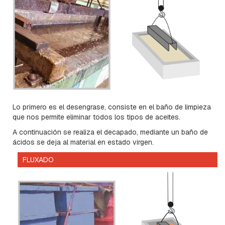
C
H
A
P
A
S
:
C
U
A
D
Lo primero es el desengrase, consiste en el baño de limpieza
R
que nos permite eliminar todos los tipos de aceites.
A
D
A continuación se realiza el decapado, mediante un baño de
A
ácidos se deja al material en estado virgen.
,
R
FLUXADO
E
T
E
N
C
I
O