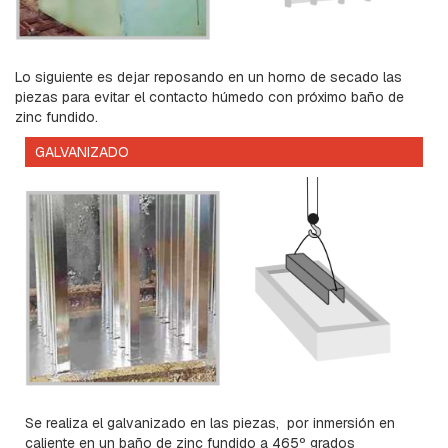
A
S
E
Lo siguiente es dejar reposando en un horno de secado las
S
piezas para evitar el contacto húmedo con próximo baño de
T
zinc fundido.
R
I
GALVANIZADO
B
O
S
E
M
P
A
L
M
E
S
A
C
O
Se realiza el galvanizado en las piezas, por inmersión en
M
caliente en un baño de zinc fundido a 465º grados