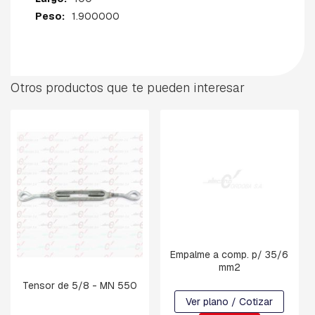
R
1.900000
D
I
A
B
Otros productos que te pueden interesar
R
A
Z
O
S
B
U
L
O
N
E
S
C
Empalme a comp. p/ 35/6
A
mm2
B
Tensor de 5/8 - MN 550
E
Ver plano / Cotizar
Z