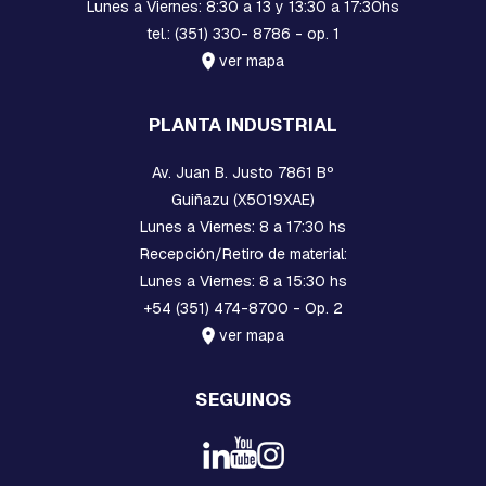
Lunes a Viernes: 8:30 a 13 y 13:30 a 17:30hs
A
tel.: (351) 330- 8786 - op. 1
S
ver mapa
E
S
T
PLANTA INDUSTRIAL
R
I
Av. Juan B. Justo 7861 Bº
B
O
Guiñazu (X5019XAE)
S
Lunes a Viernes: 8 a 17:30 hs
Recepción/Retiro de material:
E
M
Lunes a Viernes: 8 a 15:30 hs
P
+54 (351) 474-8700 - Op. 2
A
L
ver mapa
M
E
S
SEGUINOS
A
C
O
M