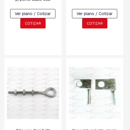
V
A
R
Ver plano / Cotizar
Ver plano / Cotizar
R
I
COTIZAR
COTIZAR
L
L
A
S
R
O
S
C
A
D
A
S
Y
G
A
N
C
H
O
S