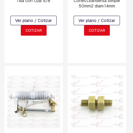
Tilla con Ojal 5/8'
Conect.banderita simple
50mm2 diam.14mm
C
H
A
Ver plano / Cotizar
Ver plano / Cotizar
P
A
COTIZAR
COTIZAR
S
:
C
U
A
D
R
A
D
A
,
R
E
T
E
N
C
I
O