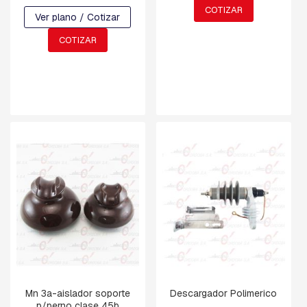
A
COTIZAR
C
Ver plano / Cotizar
U
A
COTIZAR
D
R
A
D
A
B
U
L
O
N
E
S
,
T
I
L
L
A
S
Mn 3a-aislador soporte
Descargador Polimerico
,
p/perno clase 45b