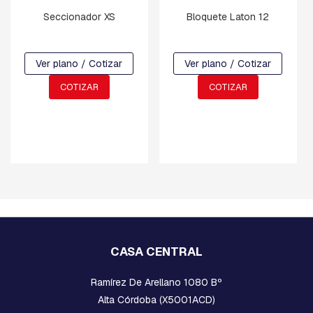
N
Seccionador XS
Bloquete Laton 12
Y
D
E
F
Ver plano / Cotizar
Ver plano / Cotizar
R
E
COTIZAR
COTIZAR
N
O
C
R
U
C
E
T
A
S
Y
M
CASA CENTRAL
E
N
Ramírez De Arellano 1080 Bº
S
U
Alta Córdoba (X5001ACD)
L