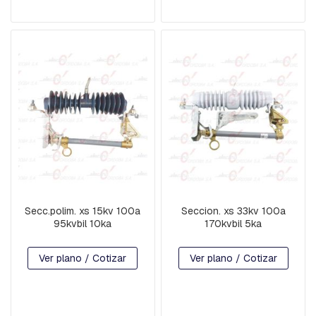
N
Y
D
E
F
R
E
N
O
C
R
U
C
E
T
Secc.polim. xs 15kv 100a
Seccion. xs 33kv 100a
A
95kvbil 10ka
170kvbil 5ka
S
Y
M
Ver plano / Cotizar
Ver plano / Cotizar
E
N
S
U
L