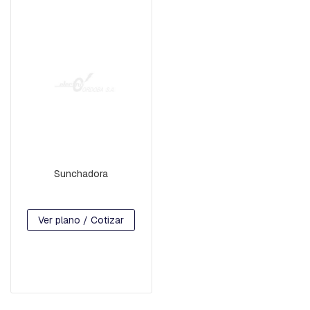
F
O
R
M
A
D
O
S
P
I
E
Z
A
Sunchadora
S
V
A
R
Ver plano / Cotizar
I
A
S
P
R
E