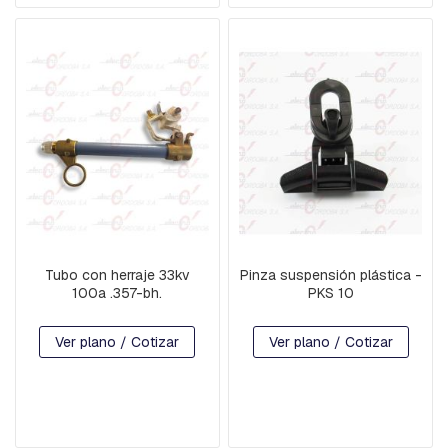
T
E
S
M
O
R
S
A
S
D
E
S
U
S
Tubo con herraje 33kv
Pinza suspensión plástica -
P
100a .357-bh.
PKS 10
E
N
S
Ver plano / Cotizar
Ver plano / Cotizar
I
O
N
Y
R
E