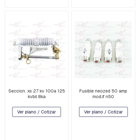
A
S
E
S
T
R
I
B
O
S
E
M
P
A
Seccion. xs 27 kv 100a 125
Fusible neozed 50 amp
L
kvbil 8ka
mod.if n50
M
E
Ver plano / Cotizar
Ver plano / Cotizar
S
A
C
O
M