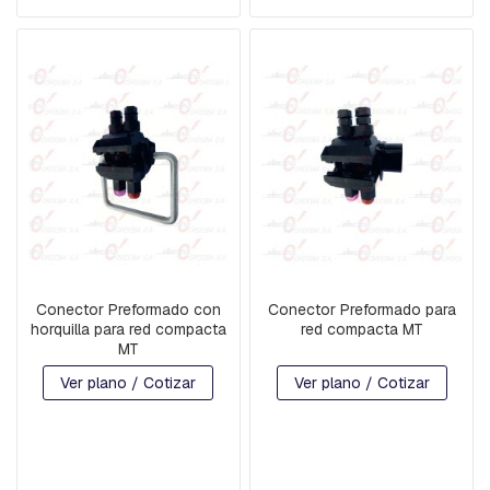
P
R
E
S
I
O
N
H
O
R
Q
U
I
L
L
Conector Preformado con
Conector Preformado para
A
horquilla para red compacta
red compacta MT
S
MT
Y
G
Ver plano / Cotizar
Ver plano / Cotizar
R
I
L
L
E