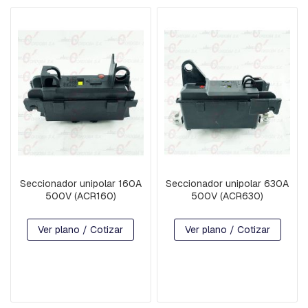
T
E
N
C
I
O
N
P
E
R
N
O
S
Seccionador unipolar 160A
Seccionador unipolar 630A
500V (ACR160)
500V (ACR630)
P
I
E
Ver plano / Cotizar
Ver plano / Cotizar
Z
A
S
I
N
T