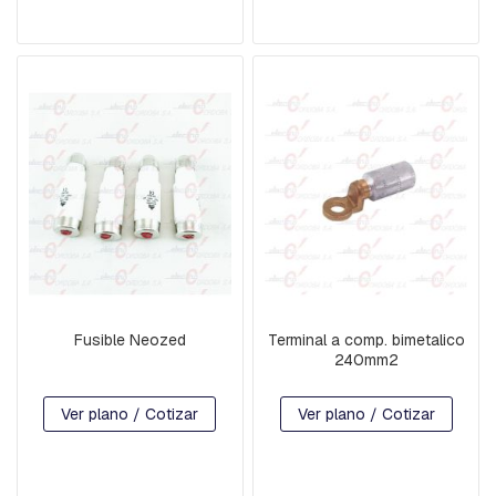
C
H
A
P
A
S
:
C
U
A
D
R
A
D
A
,
Fusible Neozed
Terminal a comp. bimetalico
R
240mm2
E
T
E
Ver plano / Cotizar
Ver plano / Cotizar
N
C
I
O