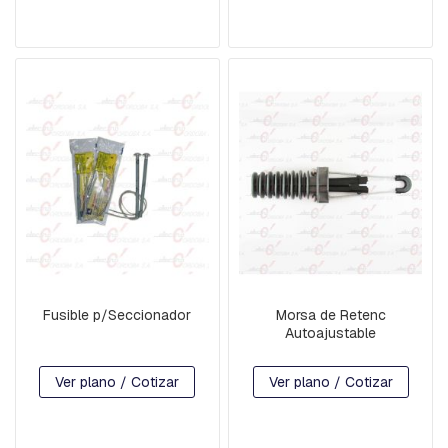
V
A
R
R
I
L
L
A
S
R
O
S
C
A
D
A
S
Y
Fusible p/Seccionador
Morsa de Retenc
G
Autoajustable
A
N
Ver plano / Cotizar
Ver plano / Cotizar
C
H
O
S