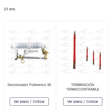
B
A
23
arts.
L
A
N
C
Í
N
B
A
S
E
S
P
-
H
I
L
Seccionador Polimerico XS
TERMINACIÓN
O
TERMOCONTRAIBLE
D
E
Ver plano / Cotizar
Ver plano / Cotizar
G
U
A