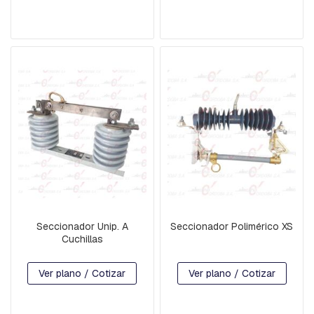
A
C
U
A
D
R
A
D
A
B
U
L
O
N
E
S
,
Seccionador Unip. A
Seccionador Polimérico XS
T
Cuchillas
I
L
L
Ver plano / Cotizar
Ver plano / Cotizar
A
S
,