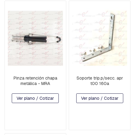
E
R
M
E
D
I
A
S
Y
P
R
O
L
O
N
Pinza retención chapa
Soporte trip.p/secc. apr
G
metálica - MRA
t00 160a
A
C
I
Ver plano / Cotizar
Ver plano / Cotizar
O
N
P
R
E