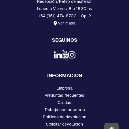
Recepción/Retiro de material:
S
Lunes a Viernes: 8 a 15:30 hs
R
+54 (351) 474-8700 - Op. 2
A
ver mapa
C
K
S
SEGUINOS
R
E
D
C
O
M
INFORMACIÓN
P
A
C
Empresa
T
Preguntas frecuentes
A
Calidad
O
Trabajá con nosotros
R
Políticas de devolución
B
Solicitar devolución
I