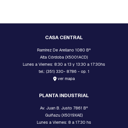
E
N
S
A
M
B
L
CASA CENTRAL
A
D
O
Ramírez De Arellano 1080 Bº
:
Alta Córdoba (X5001ACD)
H
Lunes a Viernes: 8:30 a 13 y 13:30 a 17:30hs
E
R
tel.: (351) 330- 8786 - op. 1
R
ver mapa
A
J
E
PLANTA INDUSTRIAL
S
Y
M
Av. Juan B. Justo 7861 Bº
O
Guiñazu (X5019XAE)
R
S
Lunes a Viernes: 8 a 17:30 hs
A