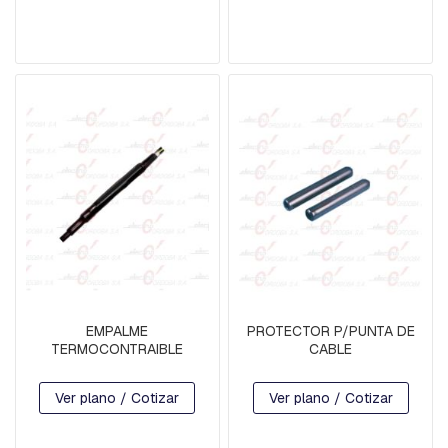
R
D
I
A
B
R
A
Z
O
S
B
U
L
O
N
E
EMPALME
PROTECTOR P/PUNTA DE
S
TERMOCONTRAIBLE
CABLE
C
A
B
Ver plano / Cotizar
Ver plano / Cotizar
E
Z